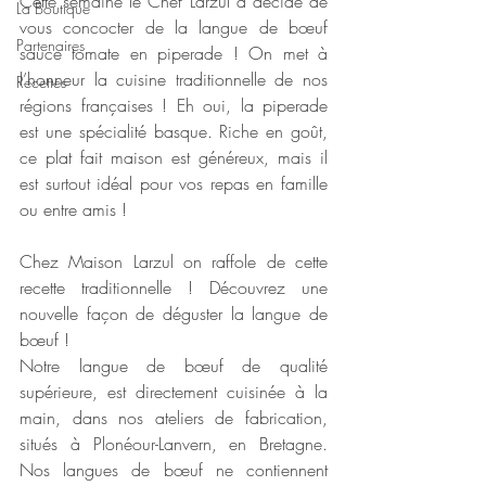
Cette semaine le Chef Larzul a décidé de 
La Boutique
vous concocter de la langue de bœuf 
Partenaires
sauce tomate en piperade ! On met à 
l’honneur la cuisine traditionnelle de nos 
Recettes
régions françaises ! Eh oui, la piperade 
est une spécialité basque. Riche en goût, 
ce plat fait maison est généreux, mais il 
est surtout idéal pour vos repas en famille 
ou entre amis !
Chez Maison Larzul on raffole de cette 
recette traditionnelle ! Découvrez une 
nouvelle façon de déguster la langue de 
bœuf ! 
Notre langue de bœuf de qualité 
supérieure, est directement cuisinée à la 
main, dans nos ateliers de fabrication, 
situés à Plonéour-Lanvern, en Bretagne. 
Nos langues de bœuf ne contiennent 