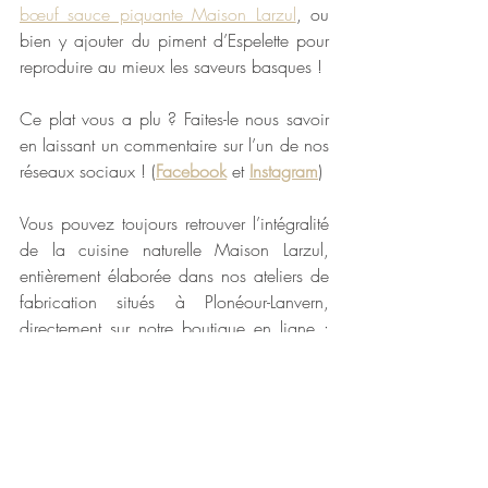
bœuf sauce piquante Maison Larzul
, ou 
bien y ajouter du piment d’Espelette pour 
reproduire au mieux les saveurs basques !
Ce plat vous a plu ? Faites-le nous savoir 
en laissant un commentaire sur l’un de nos 
réseaux sociaux ! (
Facebook
 et 
Instagram
)
Vous pouvez toujours retrouver l’intégralité 
de la cuisine naturelle Maison Larzul, 
entièrement élaborée dans nos ateliers de 
fabrication situés à Plonéour-Lanvern, 
directement sur notre boutique en ligne : 
escargots de Bourgogne
, 
langue de bœuf 
sauce madère
, 
langue de bœuf sauce 
piquante
,
 tripes
, 
rognons
, 
charcuteries pur 
porc fermier
, 
soupe de poissons
, 
cassoulet 
breton
,
 plats cuisinés
…
Bon appétit 😊