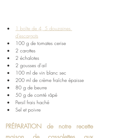
1 boîte de 4, 5 douzaines 
d’escargots
100 g de tomates cerise
2 carottes
2 échalotes
2 gousses d'ail
100 ml de vin blanc sec
200 ml de crème fraîche épaisse
80 g de beurre
50 g de comté râpé
Persil frais haché
Sel et poivre
PRÉPARATION de notre recette 
maison de cassolettes aux 