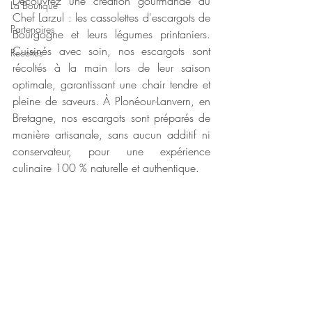
Découvrez une création gourmande du 
La Boutique
Chef Larzul : les cassolettes d'escargots de 
Partenaires
Bourgogne et leurs légumes printaniers. 
Cuisinés avec soin, nos escargots sont 
Recettes
récoltés à la main lors de leur saison 
optimale, garantissant une chair tendre et 
pleine de saveurs. À Plonéour-Lanvern, en 
Bretagne, nos escargots sont préparés de 
manière artisanale, sans aucun additif ni 
conservateur, pour une expérience 
culinaire 100 % naturelle et authentique.