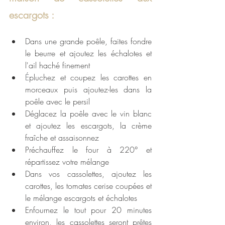
escargots : 
Dans une grande poêle, faites fondre 
le beurre et ajoutez les échalotes et 
l'ail haché finement
É
pluchez et coupez les carottes en 
morceaux puis ajoutez-les dans la 
poêle avec le persil
Déglacez la poêle avec le vin blanc 
et ajoutez les escargots, la crème 
fraîche et assaisonnez
Préchauffez le four à 220° et 
répartissez votre mélange 
Dans vos cassolettes, ajoutez les 
carottes, les tomates cerise coupées et 
le mélange escargots et échalotes
Enfournez le tout pour 20 minutes 
environ, les cassolettes seront prêtes 