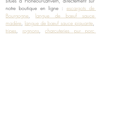
situés à Plonéour-Lanvern, directement sur 
notre boutique en ligne : 
escargots de 
Bourgogne
, 
langue de bœuf sauce 
madère
, 
langue de bœuf sauce piquante
, 
tripes
, 
rognons
, 
charcuteries pur porc 
fermier
, 
soupe de poissons
, 
cassoulet 
breton
, 
plats cuisinés
…
Bon appétit 😊
Maison Larzul
La cuisine naturelle et traditionnelle depuis 
1906
100% naturel
alimentation saine
recette maison
fait maison
PME familiale depuis 1906
recette simple
Entreprise engagée
maison larzul
escargot de bourgogne
Actualité produits
Recettes