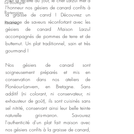
Pour la recette du jour, le chef Larzul met à 
La Boutique
l'honneur nos gésiers de canard confits à 
Partenaires
la graisse de canrd ! 
Découvrez un 
mariage de saveurs réconfortant avec les 
Recettes
gésiers de canard Maison Larzul 
accompagnés de pommes de terre et de 
butternut. Un plat traditionnel, sain et très 
gourmand !
Nos gésiers de canard sont 
soigneusement préparés et mis en 
conservation dans nos ateliers de 
Plonéour-Lanvern, en Bretagne. Sans 
additif (ni colorant, ni conservateur, ni 
exhausteur de goût), ils sont cuisinés sans 
sel nitrité, conservant ainsi leur belle teinte 
naturelle gris-marron. Savourez 
l'authenticité d'un plat fait maison avec 
nos gésiers confits à la graisse de canard, 