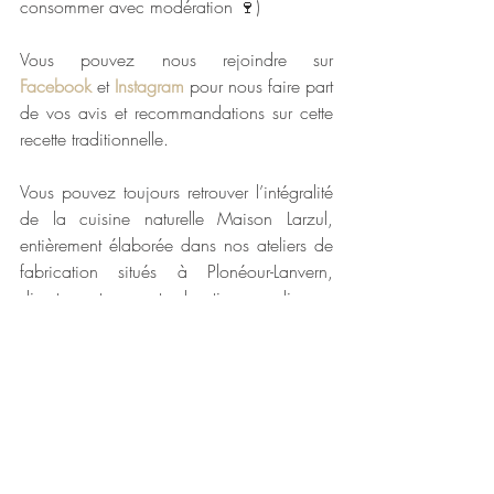
consommer avec modération 🍷)
Vous pouvez nous rejoindre sur 
Facebook
 et 
Instagram
 pour nous faire part 
de vos avis et recommandations sur cette 
recette traditionnelle.
Vous pouvez toujours retrouver l’intégralité 
de la cuisine naturelle Maison Larzul, 
entièrement élaborée dans nos ateliers de 
fabrication situés à Plonéour-Lanvern, 
directement sur notre boutique en ligne : 
escargots de Bourgogne, langue de bœuf 
sauce madère, langue de bœuf sauce 
piquante, tripes, rognons, charcuteries pur 
porc fermier, soupe de poissons, cassoulet 
breton, plats cuisinés…
Bon appétit 😊