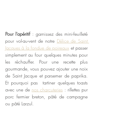
Pour l’apéritif
 : garnissez des mini-feuilleté 
pour vol-au-vent de notre 
Délice de Saint 
Jacques à la fondue de poireaux
 et passer 
simplement au four quelques minutes pour 
les réchauffer. Pour une recette plus 
gourmande, vous pouvez ajouter une noix 
de Saint Jacque et parsemer de paprika. 
Et pourquoi pas  tartiner quelques toasts 
avec une de 
nos charcuteries
 : rillettes pur 
porc fermier breton, pâté de campagne 
ou pâté Larzul.