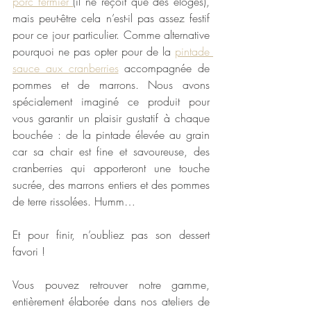
porc fermier 
(il ne reçoit que des éloges), 
mais peut-être cela n’est-il pas assez festif 
pour ce jour particulier. Comme alternative 
pourquoi ne pas opter pour de la 
pintade 
sauce aux cranberries
 accompagnée de 
pommes et de marrons. Nous avons 
spécialement imaginé ce produit pour 
vous garantir un plaisir gustatif à chaque 
bouchée : de la pintade élevée au grain 
car sa chair est fine et savoureuse, des 
cranberries qui apporteront une touche 
sucrée, des marrons entiers et des pommes 
de terre rissolées. Humm…
Et pour finir, n’oubliez pas son dessert 
favori !
Vous pouvez retrouver notre gamme, 
entièrement élaborée dans nos ateliers de 