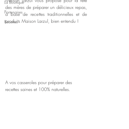
Maison Larzul vous propose pour la fête 
La Boutique
des mères de préparer un délicieux repas, 
Partenaires
à base de recettes traditionnelles et de 
produits Maison Larzul, bien entendu !
Recettes
A vos casseroles pour préparer des 
recettes saines et 100% naturelles.