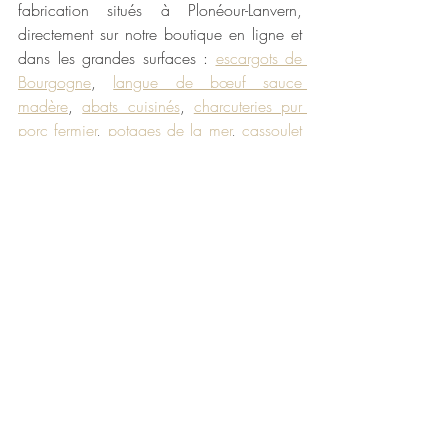
fabrication situés à Plonéour-Lanvern, 
directement sur notre boutique en ligne et 
dans les grandes surfaces : 
escargots de 
Bourgogne
, 
langue de bœuf sauce 
madère
, 
abats cuisinés
, 
charcuteries pur 
porc fermier
, 
potages de la mer
, 
cassoulet 
breton
, 
plats cuisinés
…
Bon appétit 😊
Maison Larzul
La cuisine de famille depuis 1906