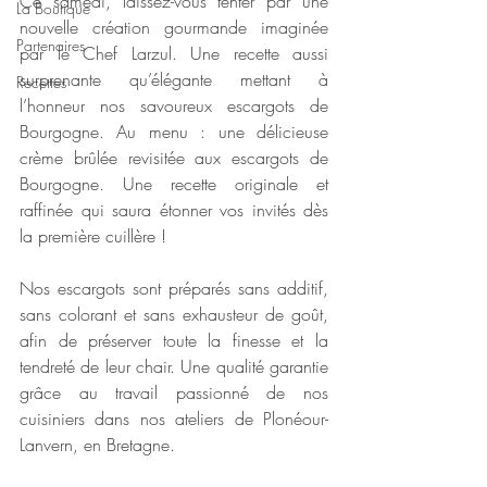
Ce samedi, laissez-vous tenter par une 
La Boutique
nouvelle création gourmande imaginée 
Partenaires
par le Chef Larzul. Une recette aussi 
surprenante qu’élégante mettant à 
Recettes
l’honneur nos savoureux escargots de 
Bourgogne. Au menu : une délicieuse 
crème brûlée revisitée aux escargots de 
Bourgogne. Une recette originale et 
raffinée qui saura étonner vos invités dès 
la première cuillère !
Nos escargots sont préparés sans additif, 
sans colorant et sans exhausteur de goût, 
afin de préserver toute la finesse et la 
tendreté de leur chair. Une qualité garantie 
grâce au travail passionné de nos 
cuisiniers dans nos ateliers de Plonéour-
Lanvern, en Bretagne.