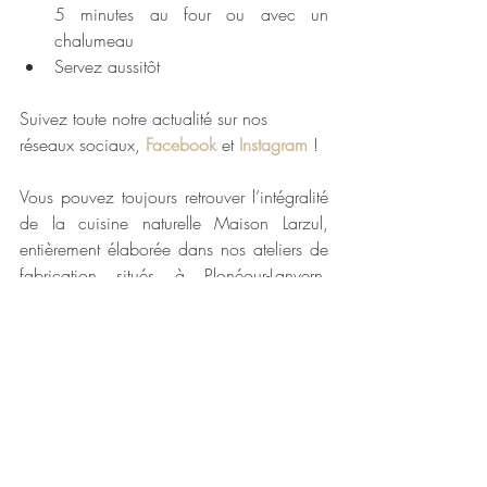
5 minutes au four ou avec un 
chalumeau 
Servez aussitôt
Suivez toute notre actualité sur nos 
réseaux sociaux, 
Facebook
 et 
Instagram
 ! 
Vous pouvez toujours retrouver l’intégralité 
de la cuisine naturelle Maison Larzul, 
entièrement élaborée dans nos ateliers de 
fabrication situés à Plonéour-Lanvern, 
directement sur notre boutique en ligne : 
escargots de Bourgogne
,
 langue de bœuf 
sauce madère
,
 langue de bœuf sauce 
piquante
,
 tripes
,
 rognons
, 
charcuteries pur 
porc fermier
, 
soupe de poissons
, 
cassoulet 
breton
, 
plats cuisinés
…
Bon appétit 😊