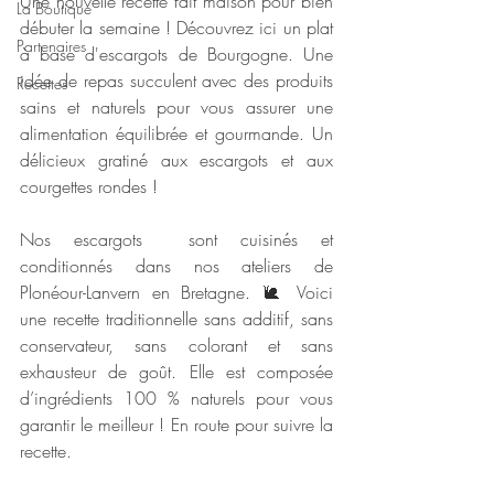
Une nouvelle recette fait maison pour bien 
La Boutique
débuter la semaine ! Découvrez ici un plat 
Partenaires
à base d'escargots de Bourgogne. Une 
idée de repas succulent avec des produits 
Recettes
sains et naturels pour vous assurer une 
alimentation équilibrée et gourmande. Un 
délicieux gratiné aux escargots et aux 
courgettes rondes ! 
Nos escargots 
 sont cuisinés et 
conditionnés dans nos ateliers de 
Plonéour-Lanvern en Bretagne. 
🐌 
Voici 
une recette traditionnelle sans additif, sans 
conservateur, sans colorant et sans 
exhausteur de goût. Elle est composée 
d’ingrédients 100 % naturels pour vous 
garantir le meilleur !
 En route pour suivre la 
recette.