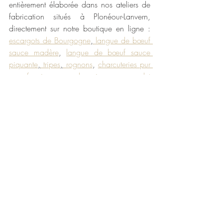
entièrement élaborée dans nos ateliers de 
fabrication situés à Plonéour-Lanvern, 
directement sur notre boutique en ligne : 
escargots de Bourgogne
,
 langue de bœuf 
sauce madère
, 
langue de bœuf sauce 
piquante
,
 tripes
,
 rognons
, 
charcuteries pur 
porc fermier
, 
soupe de poissons
, 
cassoulet 
breton
, 
plats cuisinés
…
Bon appétit 😊
Maison Larzul
La cuisine naturelle et traditionnelle depuis 
1906
100% naturel
cuisine naturelle et traditionnelle
alimentation saine
sans additif
recette maison
plats traditionnels
PME familiale depuis 1906
apéritif