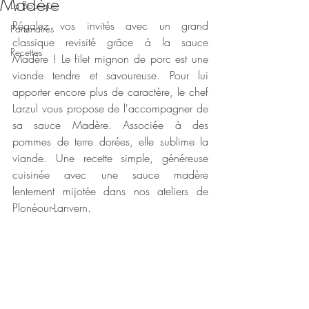
Madère
La Boutique
Régalez vos invités avec un grand 
Partenaires
classique revisité grâce à la sauce 
Recettes
Madère ! Le filet mignon de porc est une 
viande tendre et savoureuse. Pour lui 
apporter encore plus de caractère, le chef 
Larzul vous propose de l'accompagner de 
sa sauce Madère. Associée à des 
pommes de terre dorées, elle sublime la 
viande. Une recette simple, généreuse 
cuisinée avec une sauce madère 
lentement mijotée dans nos ateliers de 
Plonéour-Lanvern.