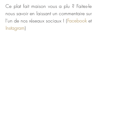
Ce plat fait maison vous a plu ? Faites-le 
nous savoir en laissant un commentaire sur 
l’un de nos réseaux sociaux ! (
Facebook
 et 
Instagram
)
Vous pouvez toujours retrouver l’intégralité 
de la cuisine naturelle Maison Larzul, 
entièrement élaborée dans nos ateliers de 
fabrication situés à Plonéour-Lanvern, 
directement sur notre boutique en ligne : 
escargots de Bourgogne
, 
langue de bœuf 
sauce madère
,
 langue de bœuf sauce 
piquante
,
 tripes
, 
rognons
, 
charcuteries pur 
porc fermier
, 
soupe de poissons
,
 cassoulet 
breton
, 
plats cuisinés
…
Bon appétit 😊
Maison Larzul