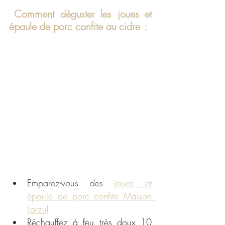
Comment déguster les joues et 
épaule de porc confite au cidre  :
Emparez-vous de
s 
joues et 
épaule de porc confite Maison 
Larzul
Réchauffez à feu très doux 10 