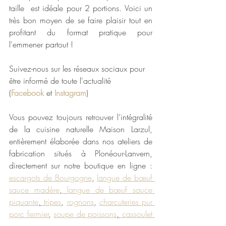
taille  est idéale pour 2 portions. Voici un 
très bon moyen de se faire plaisir tout en 
profitant du format pratique pour 
l'emmener partout ! 
Suivez-nous sur les réseaux sociaux pour 
être informé de toute l'actualité 
(
Facebook
 et 
Instagram
)
Vous pouvez toujours retrouver l’intégralité 
de la cuisine naturelle Maison Larzul, 
entièrement élaborée dans nos ateliers de 
fabrication situés à Plonéour-Lanvern, 
directement sur notre boutique en ligne : 
escargots de Bourgogne
, 
langue de bœuf 
sauce madère
,
 langue de bœuf sauce 
piquante
,
 tripes
, 
rognons
, 
charcuteries pur 
porc fermier
, 
soupe de poissons
,
 cassoulet 