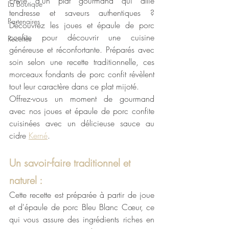
Envie d’un plat gourmand qui allie 
La Boutique
tendresse et saveurs authentiques ? 
Partenaires
Découvrez les joues et épaule de porc 
confite pour découvrir une cuisine 
Recettes
généreuse et réconfortante. Préparés avec 
soin selon une recette traditionnelle, ces 
morceaux fondants de porc confit révèlent 
tout leur caractère dans ce plat mijoté.
Offrez-vous un moment de gourmand 
avec nos joues et épaule de porc confite 
cuisinées avec un délicieuse sauce au 
cidre 
Kerné
. 
Un savoir-faire traditionnel et 
naturel :
Cette recette est préparée à partir de joue 
et d'épaule de porc Bleu Blanc Cœur, ce 
qui vous assure des ingrédients riches en 