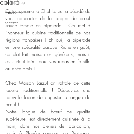
coloré !
La Boutique
Cette semaine le Chef Larzul a décidé de 
Partenaires
vous concocter de la langue de bœuf 
Recettes
sauce tomate en piperade ! On met à 
l’honneur la cuisine traditionnelle de nos 
régions françaises ! Eh oui, la piperade 
est une spécialité basque. Riche en goût, 
ce plat fait maison est généreux, mais il 
est surtout idéal pour vos repas en famille 
ou entre amis ! 
Chez Maison Larzul on raffole de cette 
recette traditionnelle ! Découvrez une 
nouvelle façon de déguster la langue de 
bœuf ! 
Notre langue de bœuf de qualité 
supérieure, est directement cuisinée à la 
main, dans nos ateliers de fabrication, 
situés à Plonéour-Lanvern, en Bretagne. 