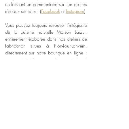
en laissant un commentaire sur l’un de nos 
réseaux sociaux ! (
Facebook
 et 
Instagram
)
Vous pouvez toujours retrouver l’intégralité 
de la cuisine naturelle Maison Larzul, 
entièrement élaborée dans nos ateliers de 
fabrication situés à Plonéour-Lanvern, 
directement sur notre boutique en ligne : 
escargots de Bourgogne
, 
langue de bœuf 
sauce madère
, 
langue de bœuf sauce 
piquante
,
 tripes
, 
rognons
, 
charcuteries pur 
porc fermier
, 
soupe de poissons
, 
cassoulet 
breton
,
 plats cuisinés
…
Bon appétit 😊
Maison Larzul
La cuisine naturelle et traditionnelle depuis 
1906