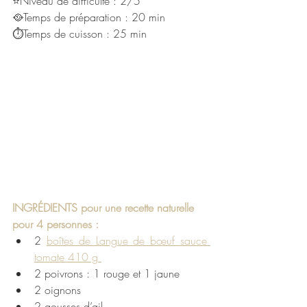
⭐Niveau de difficulté : 2/5
🥘Temps de préparation : 20 min
⏱Temps de cuisson : 25 min
INGRÉDIENTS pour une recette naturelle 
pour 4 personnes :
2 
boîtes de Langue de bœuf sauce 
tomate 410 g 
2 poivrons : 1 rouge et 1 jaune
2 oignons
2 gousses d’ail