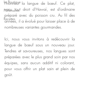
La Boutique
l’honneur la langue de bœuf. Ce plat, 
venu tout droit d’Hawaï, est d’ordinaire 
Partenaires
préparé avec du poisson cru. Au fil des 
Recettes
années, il a évolué pour laisser place à de 
nombreuses variantes gourmandes.
Ici, nous vous invitons à redécouvrir la 
langue de bœuf sous un nouveau jour. 
Tendres et savoureuses, nos langues sont 
préparées avec le plus grand soin par nos 
équipes, sans aucun additif ni colorant, 
pour vous offrir un plat sain et plein de 
goût.