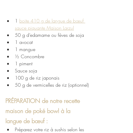
1 
boite 410 g de langue de bœuf 
sauce piquante Maison Larzul
50 g d’edamame ou fèves de soja
1 avocat
1 mangue
½ Concombre
1 piment 
Sauce soja
100 g de riz japonais
50 g de vermicelles de riz (optionnel)
PRÉPARATION de notre recette 
maison de poké bowl à la 
langue de bœuf : 
Préparez votre riz à sushis selon les 