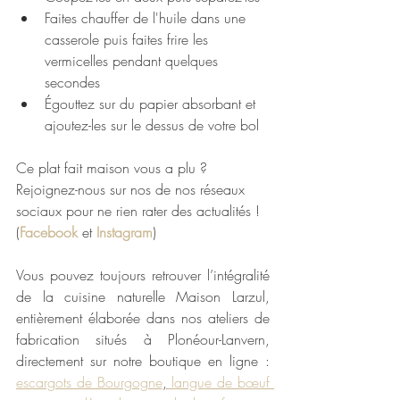
Faites chauffer de l'huile dans une 
casserole puis faites frire les 
vermicelles pendant quelques 
secondes
Égouttez sur du papier absorbant et 
ajoutez-les sur le dessus de votre bol
Ce plat fait maison vous a plu ? 
Rejoignez-nous sur nos de nos réseaux 
sociaux pour ne rien rater des actualités ! 
(
Facebook
 et 
Instagram
) 
Vous pouvez toujours retrouver l’intégralité 
de la cuisine naturelle Maison Larzul, 
entièrement élaborée dans nos ateliers de 
fabrication situés à Plonéour-Lanvern, 
directement sur notre boutique en ligne : 
escargots de Bourgogne
,
 langue de bœuf 