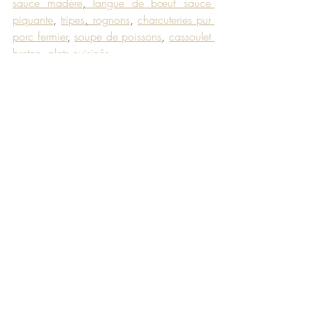
sauce madère
,
 langue de bœuf sauce 
piquante
, 
tripes
,
 rognons
, 
charcuteries pur 
porc fermier
, 
soupe de poissons
, 
cassoulet 
breton
, 
plats cuisinés
…
Bon appétit 😊
Maison Larzul
La cuisine naturelle et traditionnelle depuis 
1906 
100% naturel
alimentation saine
PME familiale depuis 1906
Entreprise engagée
recette langue de boeuf
maison Larzul
Langue de boeuf
Actualité produits
Recettes