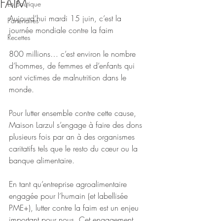
FAIM
La Boutique
Aujourd’hui mardi 15 juin, c’est la 
Partenaires
journée mondiale contre la faim 
Recettes
800 millions… c’est environ le nombre 
d’hommes, de femmes et d’enfants qui 
sont victimes de malnutrition dans le 
monde.
Pour lutter ensemble contre cette cause, 
Maison Larzul s’engage à faire des dons 
plusieurs fois par an à des organismes 
caritatifs tels que le resto du cœur ou la 
banque alimentaire.
En tant qu’entreprise agroalimentaire 
engagée pour l’humain (et labellisée 
PME+), lutter contre la faim est un enjeu 
important pour nous. Cet engagement 