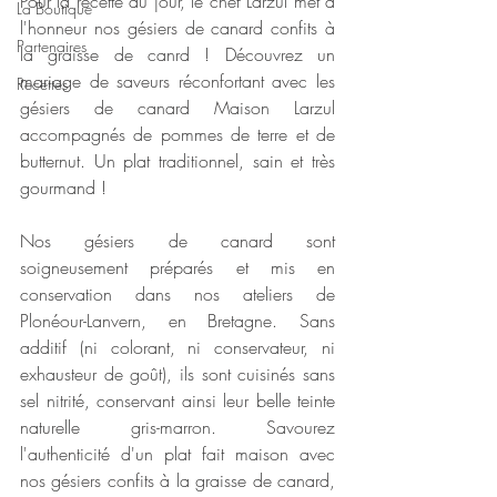
Pour la recette du jour, le chef Larzul met à 
La Boutique
l'honneur nos gésiers de canard confits à 
Partenaires
la graisse de canrd ! 
Découvrez un 
mariage de saveurs réconfortant avec les 
Recettes
gésiers de canard Maison Larzul 
accompagnés de pommes de terre et de 
butternut. Un plat traditionnel, sain et très 
gourmand !
Nos gésiers de canard sont 
soigneusement préparés et mis en 
conservation dans nos ateliers de 
Plonéour-Lanvern, en Bretagne. Sans 
additif (ni colorant, ni conservateur, ni 
exhausteur de goût), ils sont cuisinés sans 
sel nitrité, conservant ainsi leur belle teinte 
naturelle gris-marron. Savourez 
l'authenticité d'un plat fait maison avec 
nos gésiers confits à la graisse de canard, 