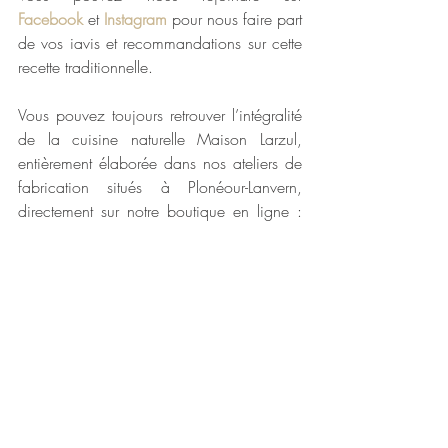
Facebook
 et 
Instagram
 pour nous faire part 
de vos iavis et recommandations sur cette 
recette traditionnelle.
Vous pouvez toujours retrouver l’intégralité 
de la cuisine naturelle Maison Larzul, 
entièrement élaborée dans nos ateliers de 
fabrication situés à Plonéour-Lanvern, 
directement sur notre boutique en ligne : 
escargots de Bourgogne, langue de bœuf 
sauce madère, langue de bœuf sauce 
piquante, tripes, rognons, charcuteries pur 
porc fermier, soupe de poissons, cassoulet 
breton, plats cuisinés…
Bon appétit 😊
Maison Larzul
La cuisine naturelle et traditionnelle depuis 