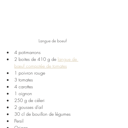
Langue de boeuf
4 potimarrons
2 boites de 410 g de 
langue de 
bœuf compotée de tomates
1 poivron rouge
3 tomates 
4 carottes 
1 oignon
250 g de céleri 
2 gousses d’ail
30 cl de bouillon de légumes
Persil
Origan