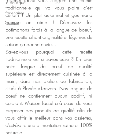
Le chef Larzul vous suggère une recette 
La Boutique
traditionnelle qui va vous plaire c'est 
Partenaires
certain ! Un plat automnal et gourmand 
comme on aime ! Découvrez les 
Recettes
potimarrons farcis à la langue de boeuf, 
une recette alliant originalité et légumes de 
saison ça donne envie...
Savez-vous pourquoi cette recette 
traditionnelle est si savoureuse ? Eh bien 
notre langue de bœuf de qualité 
supérieure est directement cuisinée à la 
main, dans nos ateliers de fabrication, 
situés à Plonéour-Lanvern. Nos langues de 
bœuf ne contiennent aucun additif, ni 
colorant. Maison Larzul a à cœur de vous 
proposer des produits de qualité afin de 
vous offrir le meilleur dans vos assiettes, 
c’est-à-dire une alimentation saine et 100% 
naturelle.