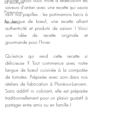
Le chef Larzul vous invite à redécouvrir les 
La Boutique
saveurs d'antan avec une recette qui saura 
Partenaires
ravir vos papilles : les potimarrons farcis à 
la langue de bœuf, une recette alliant 
Recettes
authenticité et produits de saison ! Voici 
une idée de recette originale et 
gourmande pour l'hiver.
Qu’est-ce qui rend cette recette si 
délicieuse ? Tout commence avec notre 
langue de bœuf cuisinée à la compotée 
de tomates. Préparée avec soin dans nos 
ateliers de fabrication à Plonéour-Lanvern. 
Sans additif ni colorant, elle est préparée 
traditionnellement pour un plaisir gustatif à 
partager entre amis ou en famille !