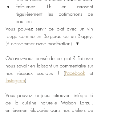
Enfournez 1h en arrosant 
régulièrement les potimarrons de 
bouillon
Vous pouvez servir ce plat avec un vin 
rouge comme un Bergerac ou un Blagny. 
(à consommer avec modération). 🍷
Qu’avez-vous pensé de ce plat ? Faites-le 
nous savoir en laissant un commentaire sur 
nos réseaux sociaux ! (
Facebook
 et 
Instagram
)
Vous pouvez toujours retrouver l’intégralité 
de la cuisine naturelle Maison Larzul, 
entièrement élaborée dans nos ateliers de 
fabrication situés à Plonéour-Lanvern, 
directement sur notre boutique en ligne : 
escargots de Bourgogne
, 
langue de bœuf 