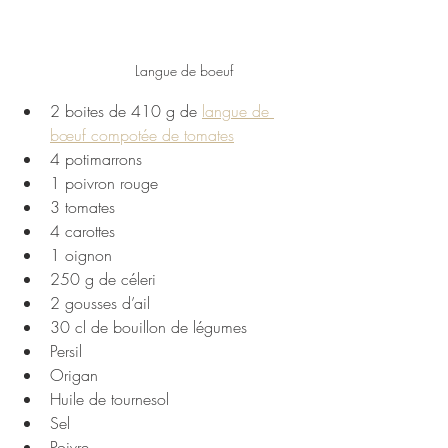
Langue de boeuf
2 boites de 410 g de 
langue de 
bœuf compotée de tomates
4 potimarrons
1 poivron rouge
3 tomates 
4 carottes 
1 oignon
250 g de céleri 
2 gousses d’ail
30 cl de bouillon de légumes
Persil
Origan
Huile de tournesol
Sel
Poivre