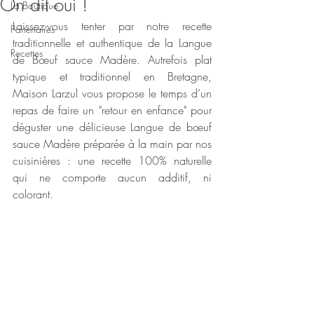
On dit oui !
La Boutique
Laissez-vous tenter par notre recette 
Partenaires
traditionnelle et authentique de la Langue 
Recettes
de Bœuf sauce Madère. Autrefois plat 
typique et traditionnel en Bretagne, 
Maison Larzul vous propose le temps d’un 
repas de faire un "retour en enfance" pour 
déguster une délicieuse Langue de bœuf 
sauce Madère préparée à la main par nos 
cuisinières : une recette 100% naturelle 
qui ne comporte aucun additif, ni 
colorant.