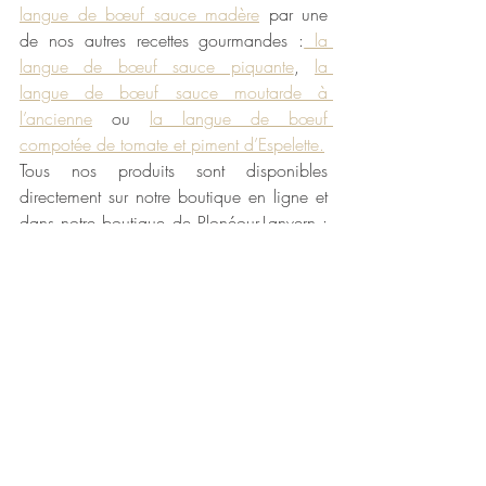
langue de bœuf sauce madère
 par une 
de nos autres recettes gourmandes :
 la 
langue de bœuf sauce piquante
, 
la 
langue de bœuf sauce moutarde à 
l’ancienne
 ou 
la langue de bœuf 
compotée de tomate et piment d’Espelette.
Tous nos produits sont disponibles 
directement sur notre boutique en ligne et 
dans notre boutique de Plonéour-Lanvern : 
escargots de bourgogne
, 
cassoulet breton
, 
charcuteries au porc fermier
, 
tripes à la 
mode bretonne
,
 joues de bœuf
, 
rognons
…
Bon appétit 😊
Maison Larzul
La cuisine naturelle et traditionnelle depuis 
1906