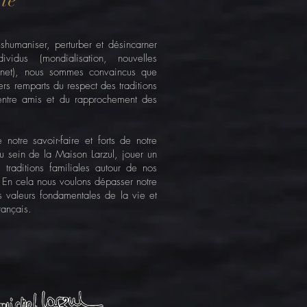
ie
humaniser, perturber et désincarner
ividus (mondialisation, nouvelles
ternet), nous sommes convaincus que
iers remparts du respect des traditions
 entre amis et du rapprochement des
notre savoir-faire et forts de notre
u sein de la Maison Larzul, jouer un
 traditions familiales autour de nos
r. En cela nous voulons dépasser notre
es valeurs fondamentales de la vie et
rançais.