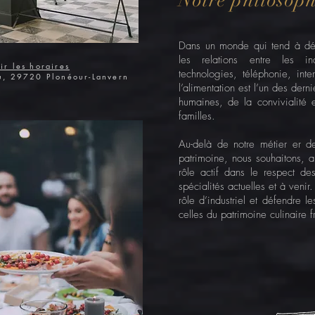
Notre philosoph
Dans un monde qui tend à dés
les relations entre les ind
ir les horaires
technologies, téléphonie, in
ou, 29720 Plonéour-Lanvern
l’alimentation est l’un des dern
humaines, de la convivialité
familles.
Au-delà de notre métier er de 
patrimoine, nous souhaitons, a
rôle actif dans le respect des
spécialités actuelles et à veni
rôle d’industriel et défendre l
celles du patrimoine culinaire f