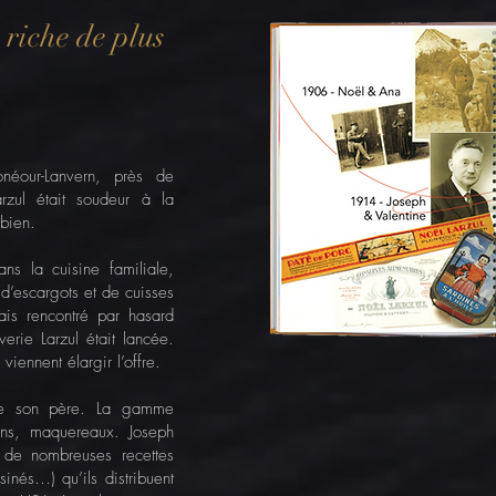
 riche de plus
our-Lanvern, près de
rzul était soudeur à la
bien.
s la cuisine familiale,
d’escargots et de cuisses
ais rencontré par hasard
verie Larzul était lancée.
viennent élargir l’offre.
de son père. La gamme
hons, maquereaux. Joseph
de nombreuses recettes
sinés…) qu’ils distribuent