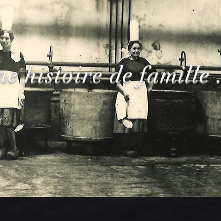
ne
histoire
de famille .