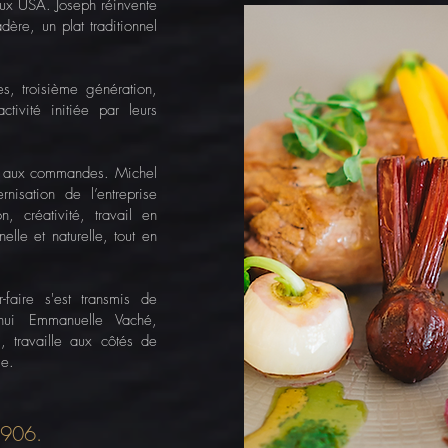
aux USA. Joseph réinvente
re, un plat traditionnel
, troisième génération,
ctivité initiée par leurs
ils aux commandes. Michel
rnisation de l’entreprise
, créativité, travail en
elle et naturelle, tout en
faire s'est transmis de
'hui Emmanuelle Vaché,
, travaille aux côtés de
ge.
1906.