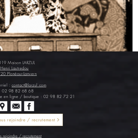
19 Maison LARZUL
 Henri Lautredou
20 Plonéour-Lanvern
rriel :
contact@larzul.com
 :
02 98 82 68 68
te en ligne / boutique : 02 98 82 72 21
us rejoindre / recrutement
 rejoindre / recrutement