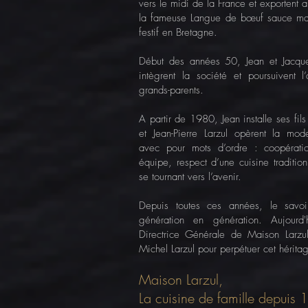
vers le midi de la France et exportent 
la fameuse Langue de bœuf sauce madè
festif en Bretagne.
Début des années 50, Jean et Jacques
intègrent la société et poursuivent l’a
grands-parents.
A partir de 1980, Jean installe ses f
et Jean-Pierre Larzul opèrent la mode
avec pour mots d’ordre : coopération
équipe, respect d’une cuisine traditionn
se tournant vers l’avenir.
Depuis toutes ces années, le savoir-
génération en génération. Aujourd
Directrice Générale de Maison Larzul
Michel Larzul pour perpétuer cet hérita
Maison Larzul,
La cuisine de famille depuis 