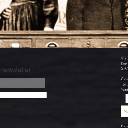
©20
Rue
newsletter
297
Cou
Tél
Ven
No
Nous