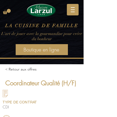
LA CUISINE DE FAMILLE
L'art de jouer avec la gourmandise pour créer
du bonheur
Boutique en ligne
< Retour aux offres
Coordinateur Qualité (H/F)
TYPE DE CONTRAT
CDI