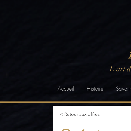
L'art 
Accueil
Histoire
Savoir-
< Retour aux offres