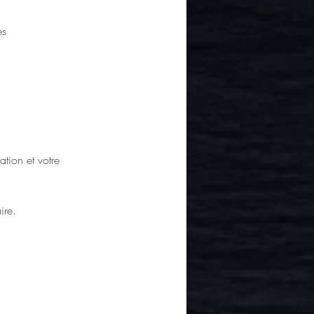
es
ation et votre 
ire.