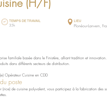
isine (H/F)
TEMPS DE TRAVAIL
LIEU
35h
Plonéour-Lanvern, Fr
prise familiale basée dans le Finistère, alliant tradition et innovation
its dans différents secteurs de distribution.
 (e) Opérateur Cuisine en CDD
 du poste
r (rice) de cuisine polyvalent, vous participez à la fabrication des 
ttes.