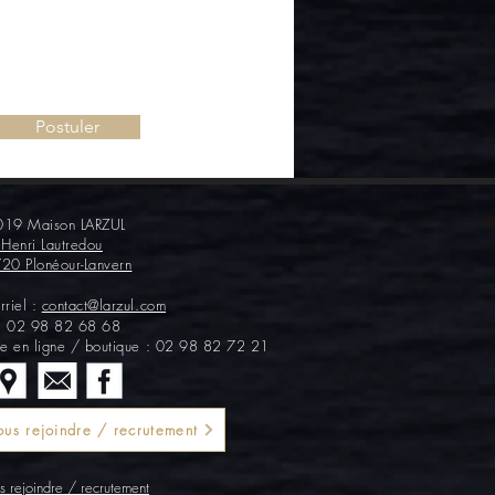
Postuler
19 Maison LARZUL
 Henri Lautredou
20 Plonéour-Lanvern
rriel :
contact@larzul.com
 :
02 98 82 68 68
te en ligne / boutique : 02 98 82 72 21
us rejoindre / recrutement
 rejoindre / recrutement