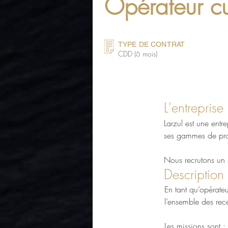
Opérateur cu
TYPE DE CONTRAT
CDD (6 mois)
L'entreprise
Larzul est une entre
ses gammes de produ
Nous recrutons un
Description
En tant qu’opérateu
l’ensemble des rece
Les missions sont :