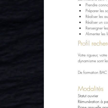
Prendre conna
Préparer les s
Réaliser les a
Réaliser un co
Renseigner le
Alimenter les
Profil reche
Votre rigueur, votr
dynamisme sont les
De formation BAC P
Modalités
Statut ouvrier
Rémunération à pa
Prime annuelle apr