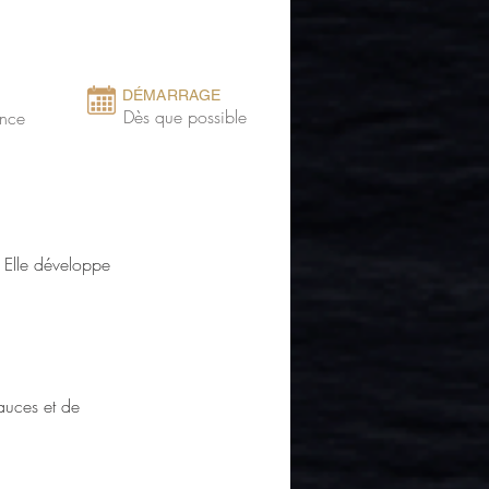
DÉMARRAGE
Dès que possible
ance
. Elle développe 
sauces et de 