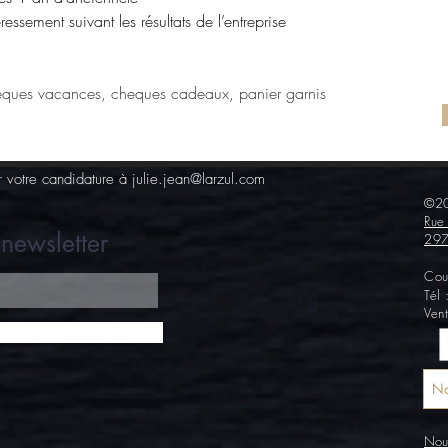
eressement suivant les résultats de l’entreprise
ques vacances, cheques cadeaux, panier garnis
r votre candidature à
julie.jean@larzul.com
©20
Rue
newsletter
297
Cou
Tél
Ven
No
Nous