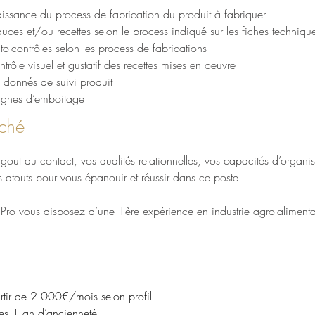
issance du process de fabrication du produit à fabriquer
auces et/ou recettes selon le process indiqué sur les fiches techniqu
uto-contrôles selon les process de fabrications
ntrôle visuel et gustatif des recettes mises en oeuvre
s donnés de suivi produit
 lignes d’emboitage
rché
e gout du contact, vos qualités relationnelles, vos capacités d’organis
 atouts pour vous épanouir et réussir dans ce poste.
ro vous disposez d’une 1ère expérience en industrie agro-alimenta
rtir de 2 000€/mois selon profil
es 1 an d’ancienneté