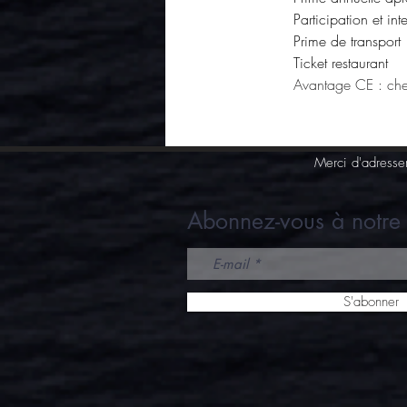
Participation et int
Prime de transport
Ticket restaurant
Avantage CE : che
Merci d'adresse
Abonnez-vous à notre 
S'abonner