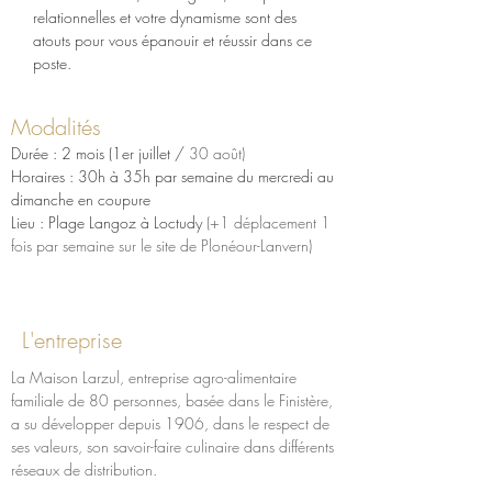
relationnelles et votre dynamisme sont des 
atouts pour vous épanouir et réussir dans ce 
poste.
Modalités
Durée : 2 mois (1er juillet / 
30 août)
Horaires : 30h à 35h par semaine du mercredi au 
dimanche en coupure
Lieu : Plage Langoz à Loctudy 
(+1 déplacement 1 
fois par semaine sur le site de Plonéour-Lanvern)
Merci d'adresser votre candidature à
julie.jean@larzul.com
L'entreprise
La Maison Larzul, entreprise agro-alimentaire 
familiale de 80 personnes, basée dans le Finistère, 
a su développer depuis 1906, dans le respect de 
ses valeurs, son savoir-faire culinaire dans différents 
réseaux de distribution.