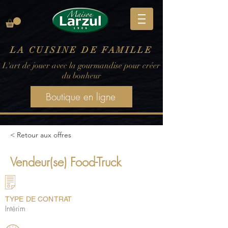
LA CUISINE DE FAMILLE
L'art de jouer avec la gourmandise pour créer
du bonheur
Boutique en ligne
< Retour aux offres
Vendeur(se) Food-Truck
TYPE DE CONTRAT
Intérim