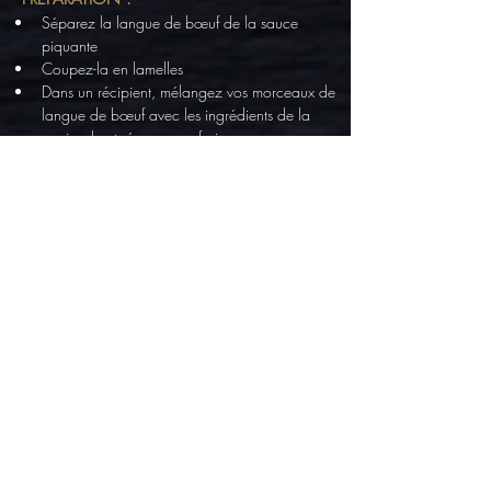
Séparez la langue de bœuf de la sauce 
piquante
Coupez-la en lamelles
Dans un récipient, mélangez vos morceaux de 
langue de bœuf avec les ingrédients de la 
marinade et réservez au frais
Pour les légumes, coupez en fine lamelles le 
½ concombre ainsi que les radis, émincez 
l’oignon rouge, rincez les feuilles de laitue, 
videz votre poivron rouge et coupez-le en 
bâtonnets
Faire légèrement revenir le poivron avec de 
l’huile dans une poêle
Faites cuire le riz selon les instructions sur le 
paquet
Faites cuire les 2 œufs au plat
Dans un récipient, préparer la sauce avec 
tous les ingrédients
Prenez 2 bols, ajoutez comme base votre riz 
à sushis, versez 2 cuil. à soupe de la sauce 
au centre