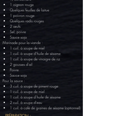
1 oignon rouge
Quelques feuilles de laitue
1 poivron rouge
Quelques radis rouges
2 œufs
Sel, poivre
Sauce soja
Marinade pour la viande :
1 cuil. à soupe de miel
1 cuil. à soupe d’huile de sésame
1 cuil. à soupe de vinaigre de riz
2 gousses d’ail
Poivre
Sauce soja
Pour la sauce :
3 cuil. à soupe de piment rouge
1 cuil. à soupe de miel
1 cuil. à soupe d’huile de sésame
2 cuil. à soupe d’eau
1 cuil. à café de graines de sésame (optionnel)
PRÉPARATION :