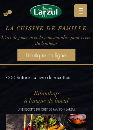
LA CUISINE DE FAMILLE
L'art de jouer avec la gourmandise pour créer
du bonheur
Boutique en ligne
<<< Retour au livre de recettes
Bibimbap
à langue de boeuf
UNE RECETTE DU CHEF DE MAISON LARZUL