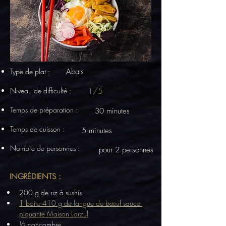
Type de plat :
Abats
1/5
Niveau de difficulté :
Temps de préparation :
30 minutes
Temps de cuisson :
5 minutes
Nombre de personnes :
pour 2 personnes
INGRÉDIENTS :
200 g de riz à sushis
1 boite 410 g de langue de bœuf sauce 
piquante Maison Larzul
½ concombre