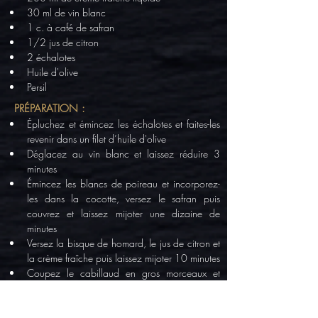
30 ml de vin blanc
1 c. à café de safran
1/2 jus de citron
2 échalotes
Huile d'olive
Persil
PRÉPARATION :
Épluchez et émincez les échalotes et faites-les 
revenir dans un filet d’huile d'olive
Déglacez au vin blanc et laissez réduire 3 
minutes
Émincez les blancs de poireau et incorporez-
les dans la cocotte, versez le safran puis 
couvrez et laissez mijoter une dizaine de 
minutes
Versez la bisque de homard, le jus de citron et 
la crème fraîche puis laissez mijoter 10 minutes
Coupez le cabillaud en gros morceaux et 
ajoutez-les dans votre cocotte
Laissez mijoter 10 minutes puis servez !