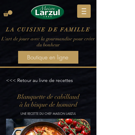
LA CUISINE DE FAMILLE
L'art de jouer avec la gourmandise pour créer
du bonheur
Boutique en ligne
<<< Retour au livre de recettes
Blanquette de cabillaud
à la bisque de homard
UNE RECETTE DU CHEF MAISON LARZUL