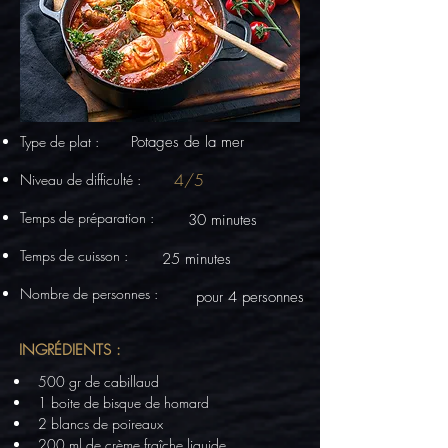
Type de plat :
Potages de la mer
4/5
Niveau de difficulté :
Temps de préparation :
30 minutes
Temps de cuisson :
25 minutes
Nombre de personnes :
pour 4 personnes
INGRÉDIENTS :
500 gr de cabillaud
1 boite de bisque de homard
2 blancs de poireaux
200 ml de crème fraîche liquide