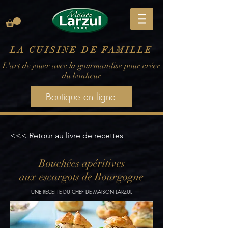
LA CUISINE DE FAMILLE
L'art de jouer avec la gourmandise pour créer
du bonheur
Boutique en ligne
<<< Retour au livre de recettes
Bouchées apéritives
aux escargots de Bourgogne
UNE RECETTE DU CHEF DE MAISON LARZUL