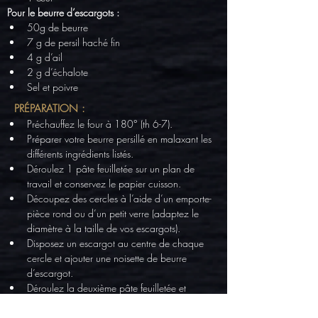
Pour le beurre d’escargots :
50g de beurre
7 g de persil haché fin
4 g d’ail
2 g d’échalote
Sel et poivre
PRÉPARATION :
Préchauffez le four à 180° (th 6-7).
Préparer votre beurre persillé en malaxant les 
différents ingrédients listés.
Déroulez 1 pâte feuilletée sur un plan de 
travail et conservez le papier cuisson.
Découpez des cercles à l’aide d’un emporte-
pièce rond ou d’un petit verre (adaptez le 
diamètre à la taille de vos escargots).
Disposez un escargot au centre de chaque 
cercle et ajouter une noisette de beurre 
d’escargot.
Déroulez la deuxième pâte feuilletée et 
abaissez-la sur les escargots.
Façonnez les feuilletés à l'aide de l'emporte-