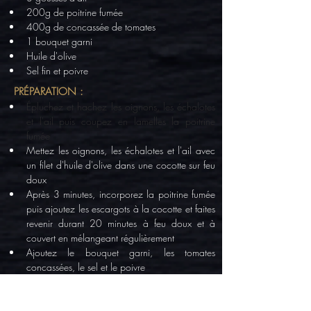
200g de poitrine fumée
400g de concassée de tomates
1 bouquet garni
Huile d'olive
Sel fin et poivre
PRÉPARATION :
Épluchez et hachez les oignons, les échalotes 
et l'ail puis coupez en lamelles la poitrine 
fumée
Mettez les oignons, les échalotes et l'ail avec 
un filet d'huile d'olive dans une cocotte sur feu 
doux
Après 3 minutes, incorporez la poitrine fumée 
puis ajoutez les escargots à la cocotte et faites 
revenir durant 20 minutes à feu doux et à 
couvert en mélangeant régulièrement
Ajoutez le bouquet garni, les tomates 
concassées, le sel et le poivre
Laissez mijoter encore 20 à 30 minutes
Servez le plat bien chaud