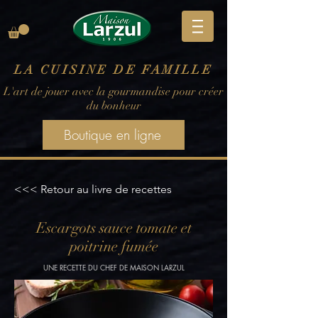
LA CUISINE DE FAMILLE
L'art de jouer avec la gourmandise pour créer
du bonheur
Boutique en ligne
<<< Retour au livre de recettes
Escargots sauce tomate et
poitrine fumée
UNE RECETTE DU CHEF DE MAISON LARZUL