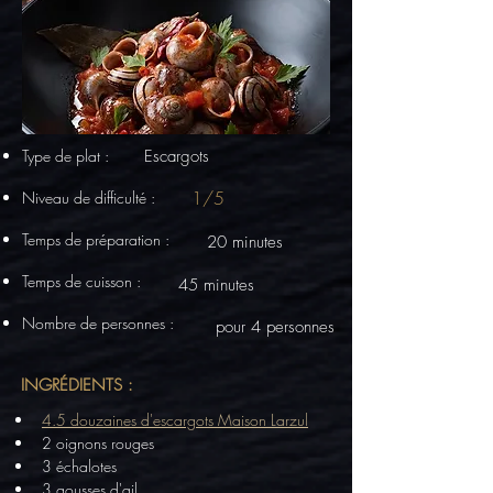
Type de plat :
Escargots
1/5
Niveau de difficulté :
Temps de préparation :
20 minutes
Temps de cuisson :
45 minutes
Nombre de personnes :
pour 4 personnes
INGRÉDIENTS :
4.5 douzaines d'escargots Maison Larzul
2 oignons rouges
3 échalotes
3 gousses d'ail