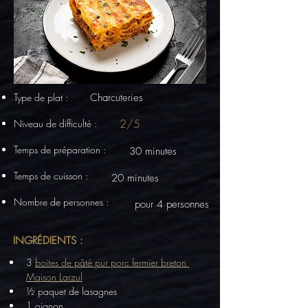
Type de plat :
Charcuteries
2/5
Niveau de difficulté :
Temps de préparation :
30 minutes
Temps de cuisson :
20 minutes
Nombre de personnes :
pour 4 personnes
INGRÉDIENTS :
3 
boites de pâté pur porc fermier breton 
Maison Larzul
½ paquet de lasagnes
1 oignon