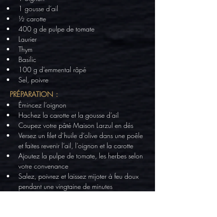
1 gousse d’ail
½ carotte
400 g de pulpe de tomate
Laurier
Thym
Basilic
100 g d’emmental râpé
Sel, poivre
PRÉPARATION :
Émincez l’oignon
Hachez la carotte et la gousse d’ail
Coupez votre pâté Maison Larzul en dés
Versez un filet d’huile d’olive dans une poêle 
et faites revenir l’ail, l’oignon et la carotte
Ajoutez la pulpe de tomate, les herbes selon 
votre convenance
Salez, poivrez et laissez mijoter à feu doux 
pendant une vingtaine de minutes
Préchauffez le four à 200°C
Beurrez le plat à lasagne
Tapissez le fond du plat avec les feuilles de 