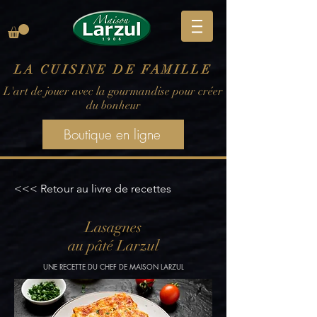
LA CUISINE DE FAMILLE
L'art de jouer avec la gourmandise pour créer
du bonheur
Boutique en ligne
<<< Retour au livre de recettes
Lasagnes
au pâté Larzul
UNE RECETTE DU CHEF DE MAISON LARZUL