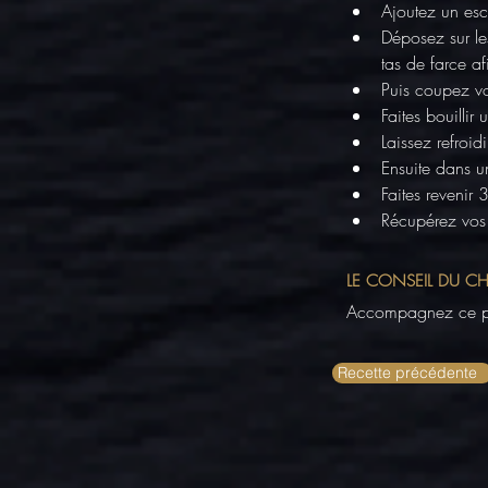
Ajoutez un esc
Déposez sur le
tas de farce a
Puis coupez vos
Faites bouilli
Laissez refroid
Ensuite dans u
Faites revenir 
Récupérez vos 
LE CONSEIL DU CH
Accompagnez ce pl
Recette précédente