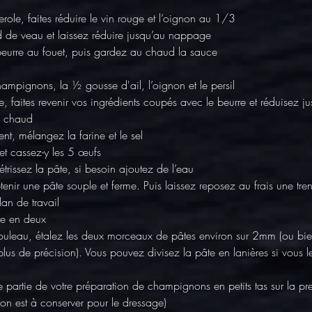
role, faites réduire le vin rouge et l’oignon au 1/3
d de veau et laissez réduire jusqu’au nappage
beurre au fouet, puis gardez au chaud la sauce
mpignons, la ½ gousse d'ail, l’oignon et le persil
, faites revenir vos ingrédients coupés avec le beurre et réduisez ju
u chaud
nt, mélangez la farine et le sel
 et cassez-y les 5 œufs
trissez la pâte, si besoin ajoutez de l’eau
enir une pâte souple et ferme. Puis laissez reposez au frais une tre
lan de travail
te en deux
rouleau, étalez les deux morceaux de pâtes environ sur 2mm (ou bie
plus de précision). Vous pouvez divisez la pâte en lanières si vous l
 partie de votre préparation de champignons en petits tas sur la pre
ion est à conserver pour le dressage)