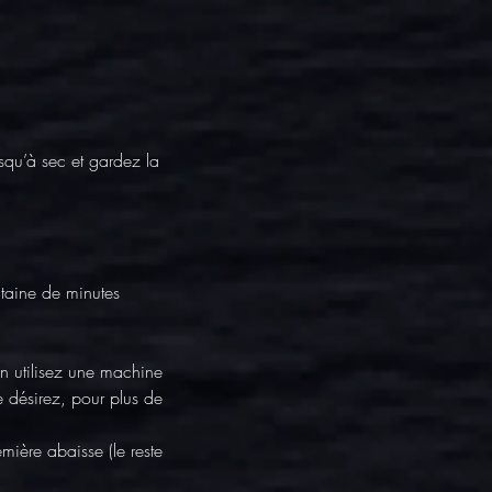
squ’à sec et gardez la 
ntaine de minutes
n utilisez une machine 
e désirez, pour plus de 
mière abaisse (le reste 