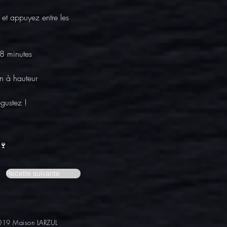
et appuyez entre les 
 8 minutes
on à hauteur
gustez !
🍷
Recette suivante
19 Maison LARZUL