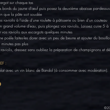
argot sur chaque tas
s bords du jaune d’œuf puis posez la deuxième abaisse par-dessus 
fin que la pâte soit soudée
 raviolis à l’aide d’une roulette à pâtisserie ou bien d’un couteau
r un grand volume d’eau, puis plongez vos raviolis. Laissez cuire 5 à
ir vos raviolis aux escargots quelques minutes
ne poêle faites-les dorer avec un peu de beurre et ajouter du bouill
3 minutes pas plus
raviolis, dressez sans oubliez la préparation de champignons et dé
EF :
at avec un vin blanc de Bandol (à consommer avec modération). 
©20