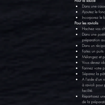
Pour la sauce
Dans une casse
Ajoutez le fon
Incorporez le 
Pour les raviolis
Hachez vos cha
Dans une poêle
préparation a
Dans un récipie
Faites un puits
Mélangez et pé
Vous devez obt
Farinez votre p
Séparez la pâ
A l’aide d’un 
à ravioli pour 
facilité.
Répartissez une
de la préparat