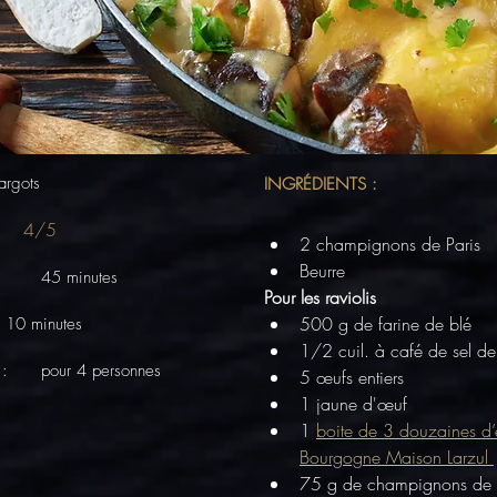
argots
INGRÉDIENTS :
4/5
2 champignons de Paris
Beurre
 :
45 minutes
Pour les raviolis
500 g de farine de blé
10 minutes
1/2 cuil. à café de sel d
 :
pour 4 personnes
5 œufs entiers
1 jaune d'œuf
1 
boite de 3 douzaines d’
Bourgogne Maison Larzul 
75 g de champignons de 