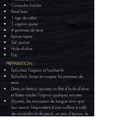
Coriandre fraîche
Persil frais
1 tige de céleri
1 oignon jaune
4 pommes de terre
Epices tajine
Sel, poivre
Huile d’olive
Eau
PRÉPARATION :
Epluchez l’oignon et hachez-le
Epluchez, lavez et coupez les pommes de 
terre
Dans un faitout, ajoutez un filet d’huile d’olive 
et faites rissoler l’oignon quelques minutes
Ajoutez, les morceaux de langue ainsi que 
leur sauce, l’équivalent d’une cuillère à café 
de coriandre et de persil, un peu d’épices, la 
tige de céleri, sel, poivre et couvrez d’eau
Pendant ce temps, faites blanchir les olives 
dénoyautées