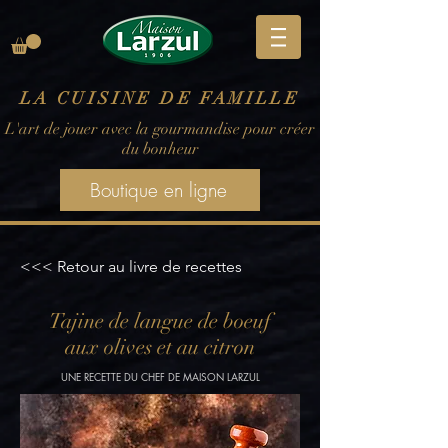
LA CUISINE DE FAMILLE
L'art de jouer avec la gourmandise pour créer
du bonheur
Boutique en ligne
<<< Retour au livre de recettes
Tajine de langue de boeuf
aux olives et au citron
UNE RECETTE DU CHEF DE MAISON LARZUL