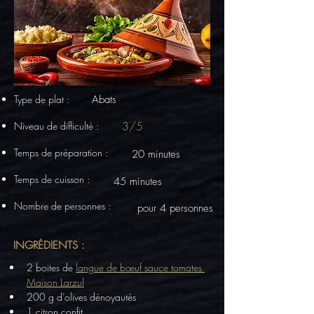
Type de plat :
Abats
3/5
Niveau de difficulté :
Temps de préparation :
20 minutes
Temps de cuisson :
45 minutes
Nombre de personnes :
pour 4 personnes
INGRÉDIENTS :
2 boites de 
langue de bœuf sauce tomates 
Maison Larzul
200 g d’olives dénoyautés
1 citron confit