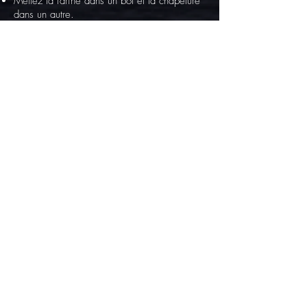
Mettez la farine dans un bol et la chapelure
dans un autre.
Panez les bâtonnets de fromage dans le
mélange œuf, farine et chapelure.
Faites cuire les bâtonnets de Comté dans
une poêle antiadhésive.
Dans une poêle, faites revenir l’oseille dans
40 g de beurre pendant 5 minutes.
Ajoutez la crème ainsi que le fond de
volaille
Assaisonnez de sel et de poivre à votre
guise
Laissez réduire, mixez et réservez
Coupez les tranches de truite fumée en fines
lamelles et réservez
Poêlez les escargots dans le reste du beurre,
ajoutez du persil et le vin jaune et réservez
Dressez dans une assiette creuse les
escargots avec la crème d’oseille et les
lamelles de truite
Recette précédente
|Recette
suivante