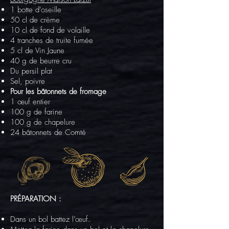
1 botte d'oseille
50 cl de crème
10 cl de fond de volaille
4 tranches de truite fumée
5 cl de Vin Jaune
40 g de beurre cru
Du persil plat
Sel, poivre
Pour les bâtonnets de fromage
1 œuf entier
100 g de farine
100 g de chapelure
24 bâtonnets de Comté
PRÉPARATION :
Dans un bol battez l’œuf.