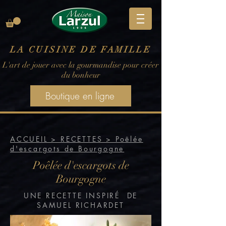
LA CUISINE DE FAMILLE
L'art de jouer avec la gourmandise pour créer
du bonheur
Boutique en ligne
ACCUEIL > RECETTES > Poêlée
d'escargots de Bourgogne
Poêlée d'escargots de
Bourgogne
UNE RECETTE INSPIRÉ DE
SAMUEL RICHARDET