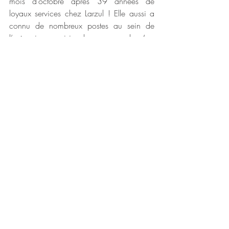
mois d’octobre après 39 années de 
loyaux services chez Larzul ! Elle aussi a 
connu de nombreux postes au sein de 
l’entreprise : saisie des commandes (sur 
une machine à écrire !), facturation, 
préparation des documents pour les 
expéditions, relation entre les différents 
sites du groupe, assistance des 
commerciaux et du service du personnel… 
avant l’arrivée d’Internet, l’accueil, et enfin 
le service commercial et en particulier la 
RHD (Restauration Hors Domicile) et le B to 
B. Même si elle reconnait que ses 
collègues et le contact avec les clients lui 
manqueront, elle attend avec impatience 
ce départ bien mérité pour pouvoir 
s’adonner autant qu’elle le souhaite à ses 
passe-temps favoris : faire du vélo, 
marcher, jardiner et pourquoi pas adopter 