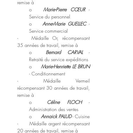
remise à
o	
Marie-Pierre CŒUR
 - 
Service du personnel
o	
Anne-Marie GUELLEC
 - 
Service commercial
-	Médaille Or, récompensant 
35 années de travail, remise à
o	
Bernard CARVAL
 - 
Retraité du service expéditions
o	
Marie-Henriette LE BRUN
- Conditionnement
-	Médaille Vermeil 
récompensant 30 années de travail, 
remise à 
o	
Céline FLOCH
 - 
Administration des ventes
o	
Annaick PALUD
 - Cuisine
-	Médaille argent récompensant 
20 années de travail, remise à 