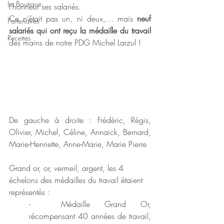
La Boutique
l’honneur ses salariés. 
Ce n’était pas un, ni deux,… mais 
neuf 
Partenaires
salariés qui ont reçu la médaille du travail
Recettes
des mains de notre PDG Michel Larzul !
De gauche à droite : Frédéric, Régis, 
Olivier, Michel, Céline, Annaick, Bernard, 
Marie-Henriette, Anne-Marie, Marie Pierre
Grand or, or, vermeil, argent, les 4 
échelons des médailles du travail étaient 
représentés :
-	Médaille Grand Or, 
récompensant 40 années de travail, 