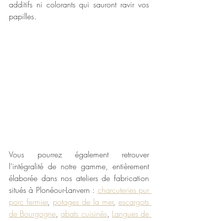
additifs ni colorants qui sauront ravir vos 
papilles. 
Vous pourrez également retrouver 
l’intégralité de notre gamme, entièrement 
élaborée dans nos ateliers de fabrication 
situés à Plonéour-Lanvern : 
charcuteries pur 
porc fermier
, 
potages de la mer
, 
escargots 
de Bourgogne
, 
abats cuisinés
, 
Langues de 