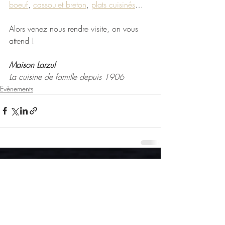
boeuf
, 
cassoulet breton
, 
plats cuisinés
…
Alors venez nous rendre visite, on vous 
attend ! 
Maison Larzul
La cuisine de famille depuis 1906 
Evènements
Posts récents
Voir tout