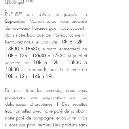
Bonjour à tous !
La Boutique
Partenaires
En ce mois d’Août et jusqu’à fin 
Septembre, Maison Larzul vous propose 
Recettes
de nouveaux horaires pour vous accueillir 
dans notre boutique de Plonéour-Lanvern ! 
Retrouvez-nous le lundi de 
10h à 12h
 – 
13h30 
à 
18h30
, le mardi et mercredi de 
10h
 à 
12h 
– 
13h30 
à 
17h30
, le jeudi et 
vendredi de 
10h 
à 
12h 
– 
13h30 
à 
18h30 
et le samedi toute la journée de 
10h 
à 
12h 
– 
14h 
à 
19h
. 
De plus, tous les samedis, nous vous 
proposons une dégustation de nos 
délicieuses charcuteries ! Des recettes 
traditionnelles avec notre pâté de jambon, 
notre pâté de campagne, et pour finir nos 
rillettes pur porc fermier. Des produits sans 