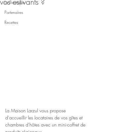
vos estivants ?
La Boutique
Partenaires
Recettes
La Maison Larzul vous propose 
d'accueillir les locataires de vos gîtes et 
chambres d'hôtes avec un mini-coffret de 
produits régionaux.