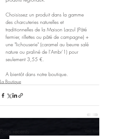
Choisissez un produit dans la gamme 
des charcuteries naturelles et 
traditionnelles de la Maison Larzul (Pâté 
fermier, rillettes ou pâté de campagne) + 
une "lichouserie" (caramel au beurre salé 
nature ou praliné de l'Ambr'1) pour 
seulement 3,55 €.
A bientôt dans notre boutique.
La Boutique
Posts récents
Voir tout