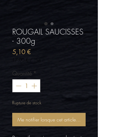
ROUGAIL SAUCISSES
- 300g
Prix
5,10 €
17,00 €
/
1kg
17,00 €
pour
Quantité
*
1
Kilogramme
Rupture de stock
Me notifier lorsque cet article est disponible