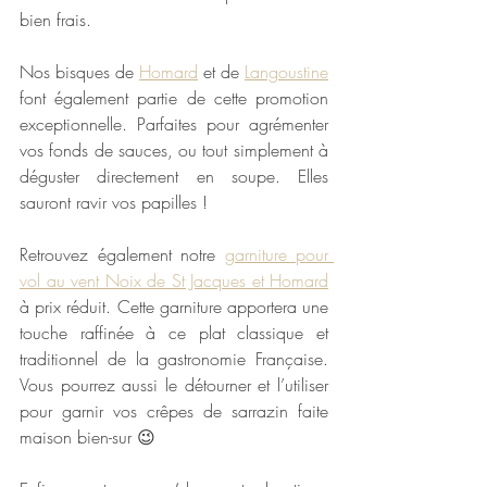
bien frais. 
Nos bisques de 
Homard
 et de 
Langoustine
font également partie de cette promotion 
exceptionnelle. Parfaites pour agrémenter 
vos fonds de sauces, ou tout simplement à 
déguster directement en soupe. Elles 
sauront ravir vos papilles !
Retrouvez également notre 
garniture pour 
vol au vent Noix de St Jacques et Homard
à prix réduit. 
Cette garniture apportera une 
touche raffinée à ce plat classique et 
traditionnel de la gastronomie Française. 
Vous pourrez aussi le détourner et l’utiliser 
pour garnir vos crêpes de sarrazin faite 
maison bien-sur 😉 