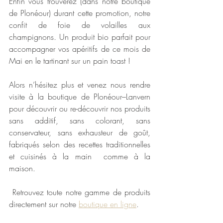
Enfin vous trouverez (dans notre boutique 
de Plonéour) durant cette promotion, notre 
confit de foie de volailles aux 
champignons
. 
Un produit bio parfait pour 
accompagner vos apéritifs de ce mois de 
Mai 
en le tartinant
sur un pain toast ! 
Alors n’hésitez plus et venez nous rendre 
visite à la boutique de Plonéour–Lanvern 
pour découvrir ou re-découvrir nos produits 
sans additif, sans colorant, sans 
conservateur, sans exhausteur de goût, 
fabriqués selon des recettes traditionnelles 
et cuisinés à la main  comme à la 
maison. 
 Retrouvez toute notre gamme de produits 
directement sur notre 
boutique en ligne
. 