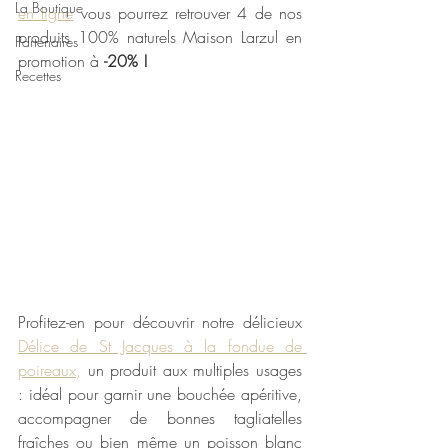
La Boutique
en ligne
vous pourrez retrouver 4 de nos 
produits 100% naturels Maison Larzul 
en 
Partenaires
promotion à 
-20% ! 
Recettes
Profitez-en pour découvrir notre délicieux 
Délice de St Jacques à la fondue de 
poireaux
,
 un produit aux multiples usages 
: idéal pour garnir une bouchée apéritive, 
accompagner de bonnes tagliatelles 
fraîches ou bien même un poisson blanc 