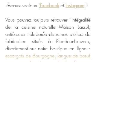
réseaux sociaux (
Facebook
et 
Instagram
) !
Vous pouvez toujours retrouver l’intégralité 
de la cuisine naturelle Maison Larzul, 
entièrement élaborée dans nos ateliers de 
fabrication situés à Plonéour-Lanvern, 
directement sur notre boutique en ligne : 
escargots de Bourgogne
,
 langue de bœuf 
sauce madère
, 
langue de bœuf sauce 
piquante
,
 tripes
, 
rognons
, 
charcuteries pur 
porc fermier
, 
soupe de poissons
, 
cassoulet 
breton
, 
plats cuisinés
…
Bon appétit 😊
Maison Larzul
La cuisine naturelle et traditionnelle depuis 
1906