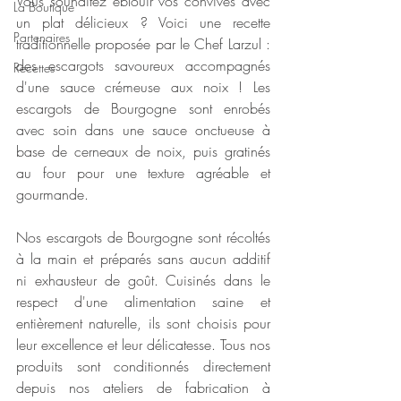
Vous souhaitez éblouir vos convives avec 
La Boutique
un plat délicieux ? Voici une recette 
Partenaires
traditionnelle proposée par le Chef Larzul : 
des escargots savoureux accompagnés 
Recettes
d'une sauce crémeuse aux noix ! Les 
escargots de Bourgogne sont enrobés 
avec soin dans une sauce onctueuse à 
base de cerneaux de noix, puis gratinés 
au four pour une texture agréable et 
gourmande.
Nos escargots de Bourgogne sont récoltés 
à la main et préparés sans aucun additif 
ni exhausteur de goût. Cuisinés dans le 
respect d'une alimentation saine et 
entièrement naturelle, ils sont choisis pour 
leur excellence et leur délicatesse.
 Tous nos 
produits sont conditionnés directement 
depuis nos ateliers de fabrication à 