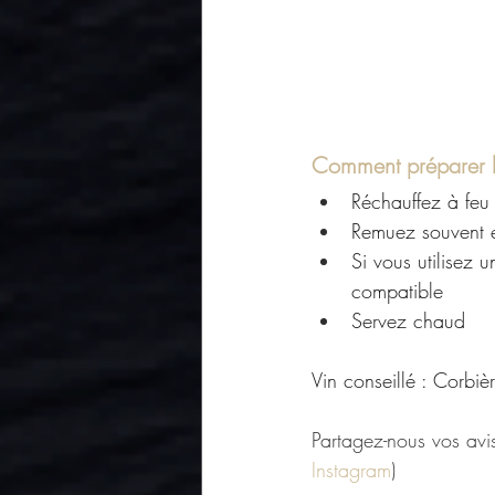
Comment préparer le
Réchauffez à feu
Remuez souvent e
Si vous utilisez 
compatible
Servez chaud
Vin conseillé : Corbiè
Partagez-nous vos avis
Instagram
)