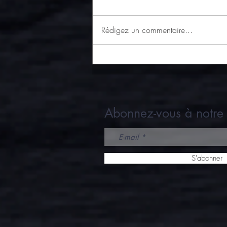
Rédigez un commentaire...
Recette authentique : tarte aux
gésiers de canard
Abonnez-vous à notre 
S'abonner