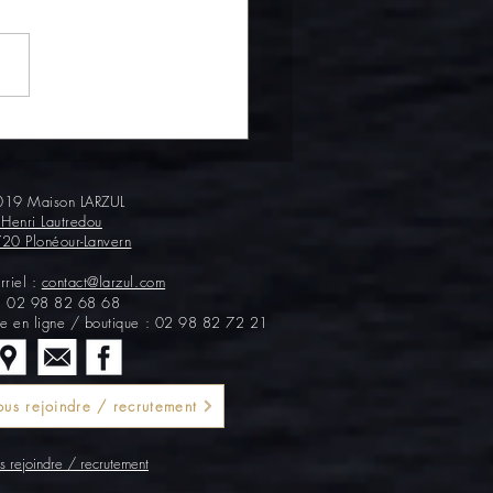
gourmand : wok de
ttes et bisque de homard
19 Maison LARZUL
 Henri Lautredou
20 Plonéour-Lanvern
rriel :
contact@larzul.com
 :
02 98 82 68 68
te en ligne / boutique : 02 98 82 72 21
us rejoindre / recrutement
 rejoindre / recrutement