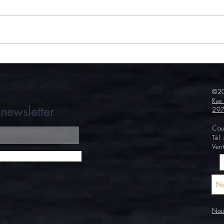
Langue de bœuf en enchiladas
Duo 
!
creve
©20
Rue
newsletter
297
Cou
Tél
Ven
No
Nous