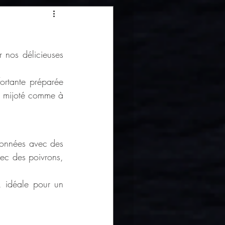
 nos délicieuses 
ortante préparée 
t mijoté comme à 
sonnées avec des 
c des poivrons, 
, idéale pour un 