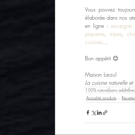
Vous pouvez toujours 
élaborée dans nos atel
en ligne : 
escargots
piquante
,
 tripes
, 
cha
cuisinés
…
Bon appétit 
😊
Maison Larzul
La cuisine naturelle e
100% naturel
sans additif
re
Actualité produits
Recette