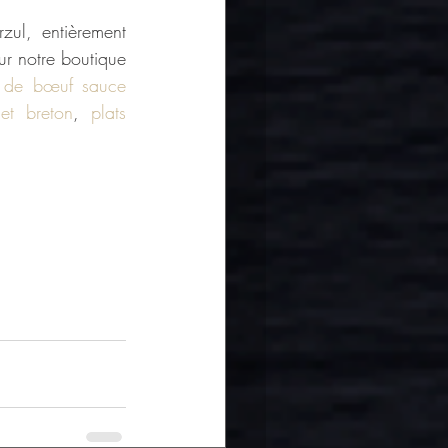
zul, entièrement 
ur notre boutique 
 de bœuf sauce 
let breton
, 
plats 