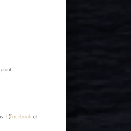
pient 
x ! (
Facebook
 et 