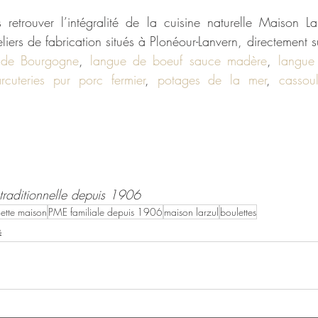
retrouver l’intégralité de la cuisine naturelle Maison Lar
iers de fabrication situés à Plonéour-Lanvern, directement s
 de Bourgogne
,
 langue de boeuf sauce madère
, 
langue
rcuteries pur porc fermier
, 
potages de la mer
, 
cassou
t traditionnelle depuis 1906
cette maison
PME familiale depuis 1906
maison larzul
boulettes
s