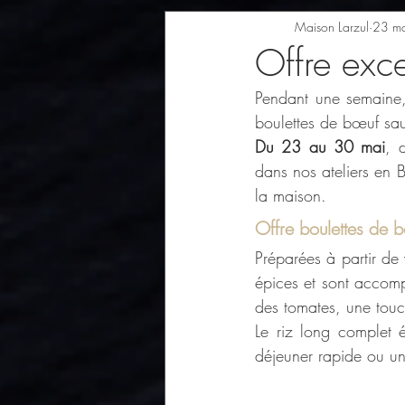
Maison Larzul
23 ma
Offre exce
Pendant une semaine, 
boulettes de bœuf sau
Du 23 au 30 mai
, 
dans nos ateliers en 
la maison.
Offre boulettes de 
Préparées à partir de
épices et sont accom
des tomates, une tou
Le riz long complet é
déjeuner rapide ou un