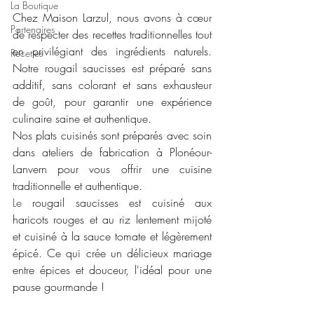
La Boutique
Chez Maison Larzul, nous avons à cœur 
Partenaires
de respecter des recettes traditionnelles tout 
en privilégiant des ingrédients naturels. 
Recettes
Notre rougail saucisses est préparé sans 
additif, sans colorant et sans exhausteur 
de goût, pour garantir une expérience 
culinaire saine et authentique. 
Nos plats cuisinés sont préparés avec soin 
dans ateliers de fabrication à Plonéour- 
Lanvern pour vous offrir une cuisine 
traditionnelle et authentique.
Le 
rougail saucisses est cuisiné aux 
haricots rouges et au riz lentement mijoté
et 
cuisiné à la sauce tomate et légèrement 
épicé.
 Ce qui crée un délicieux mariage 
entre épices et douceur, l'idéal pour une 
pause gourmande !