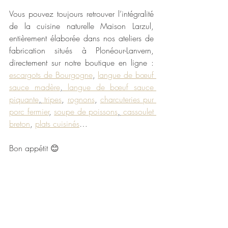
Vous pouvez toujours retrouver l’intégralité 
de la cuisine naturelle Maison Larzul, 
entièrement élaborée dans nos ateliers de 
fabrication situés à Plonéour-Lanvern, 
directement sur notre boutique en ligne : 
escargots de Bourgogne
, 
langue de bœuf 
sauce madère
,
 langue de bœuf sauce 
piquante
,
 tripes
, 
rognons
, 
charcuteries pur 
porc fermier
, 
soupe de poissons
,
 cassoulet 
breton
, 
plats cuisinés
…
Bon appétit 😊
Maison Larzul
La cuisine naturelle et traditionnelle depuis 
1906
cuisine naturelle et traditionnelle
alimentation saine
sans additif
recette maison
fait maison