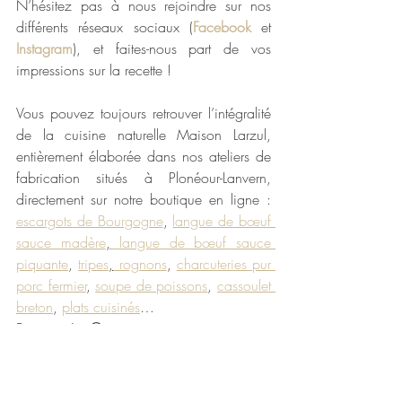
N’hésitez pas à nous rejoindre sur nos 
différents réseaux sociaux (
Facebook
 et
Instagram
), et faites-nous part de vos 
impressions sur la recette ! 
Vous pouvez toujours retrouver l’intégralité 
de la cuisine naturelle Maison Larzul, 
entièrement élaborée dans nos ateliers de 
fabrication situés à Plonéour-Lanvern, 
directement sur notre boutique en ligne : 
escargots de Bourgogne
, 
langue de bœuf 
sauce madère
,
 langue de bœuf sauce 
piquante
, 
tripes
,
 rognons
, 
charcuteries pur 
porc fermier
, 
soupe de poissons
, 
cassoulet 
breton
, 
plats cuisinés
…
Bon appétit 😊
Maison Larzul
La cuisine naturelle et traditionnelle depuis 