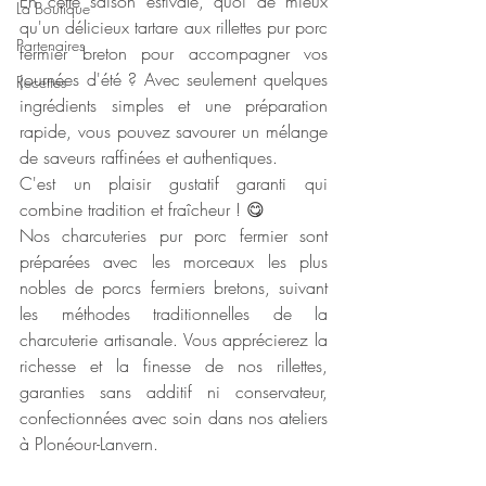
En cette saison estivale, quoi de mieux 
La Boutique
qu'un délicieux tartare aux rillettes pur porc 
Partenaires
fermier breton pour accompagner vos 
journées d'été ? Avec seulement quelques 
Recettes
ingrédients simples et une préparation 
rapide, vous pouvez savourer un mélange 
de saveurs raffinées et authentiques.
C'est un plaisir gustatif garanti qui 
combine tradition et fraîcheur ! 😋
Nos charcuteries pur porc fermier sont 
préparées avec les morceaux les plus 
nobles de porcs fermiers bretons, suivant 
les méthodes traditionnelles de la 
charcuterie artisanale. Vous apprécierez la 
richesse et la finesse de nos rillettes, 
garanties sans additif ni conservateur, 
confectionnées avec soin dans nos ateliers 
à Plonéour-Lanvern.