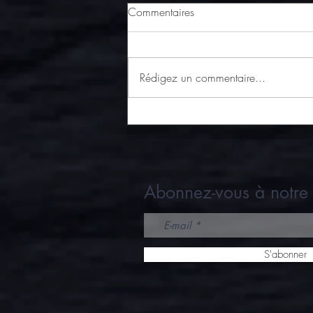
Commentaires
Rédigez un commentaire...
Bonne rentrée à tous !
Abonnez-vous à notre 
S'abonner