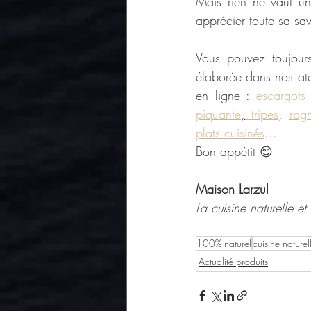
Mais rien ne vaut u
apprécier toute sa sav
Vous pouvez toujours 
élaborée dans nos atel
en ligne : 
escargots
piquante
,
 tripes
, 
rog
plats cuisinés
…
Bon appétit 😊
Maison Larzul
La cuisine naturelle e
100% naturel
cuisine naturel
Actualité produits