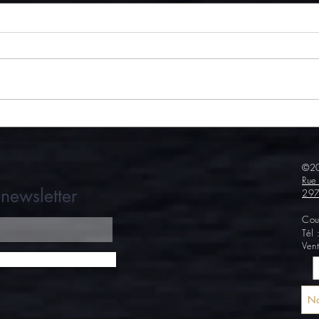
Lasagnes au pâté Maison
Poivr
Larzul
cam
©20
Rue
newsletter
297
Cou
Tél
Ven
No