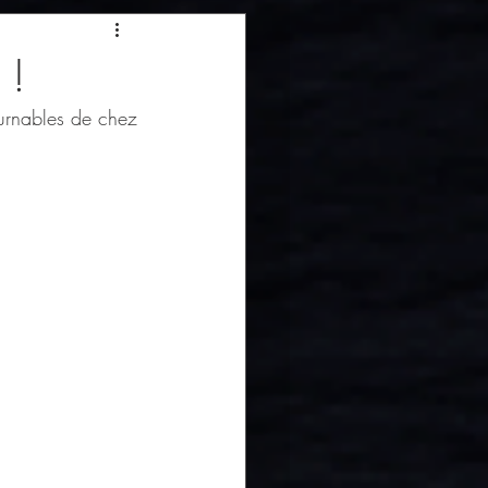
 !
urnables de chez 