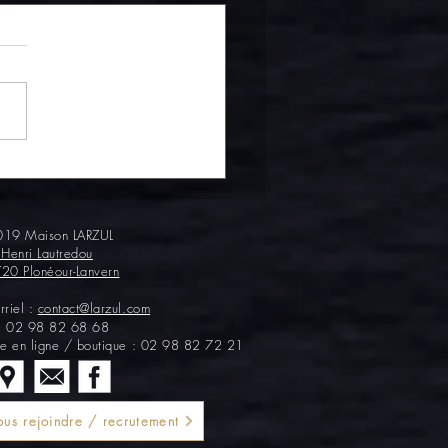
ons farcis au pâté de
pagne
19 Maison LARZUL
 Henri Lautredou
20 Plonéour-Lanvern
rriel :
contact@larzul.com
 :
02 98 82 68 68
te en ligne / boutique : 02 98 82 72 21
us rejoindre / recrutement