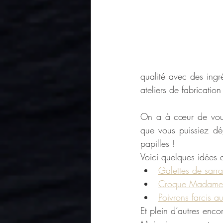
qualité avec des ingr
ateliers de fabricatio
On a à cœur de vous p
que vous puissiez dég
papilles ! 
Voici quelques idées q
Galettes de sarras
Croque Madame 
Poivrons farcis 
Et plein d’autres enco