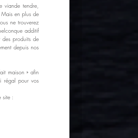
e viande tendre, 
 Mais en plus de 
ous ne trouverez 
elconque additif 
 des produits de 
ement depuis nos 
it maison » afin 
i régal pour vos 
site : 