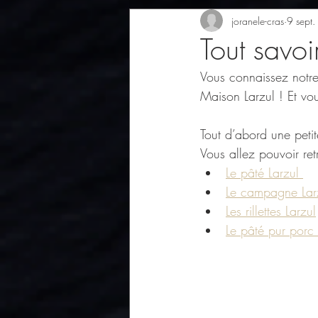
joranele-cras
9 sept
Tout savoi
Vous connaissez notre 
Maison Larzul ! Et vo
Tout d’abord une peti
Vous allez pouvoir ret
Le pâté Larzul 
Le campagne Lar
Les rillettes Larzul
Le pâté pur porc 