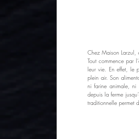
Chez Maison Larzul, o
Tout commence par l’a
leur vie. En effet, l
plein air. Son alimen
ni farine animale, ni 
depuis la ferme jusqu’
traditionnelle permet d