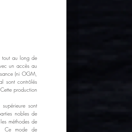
 tout au long de 
avec un accès au 
issance (ni OGM, 
l sont contrôlés 
 Cette production 
supérieure sont 
arties nobles de 
 les méthodes de 
lle. Ce mode de 