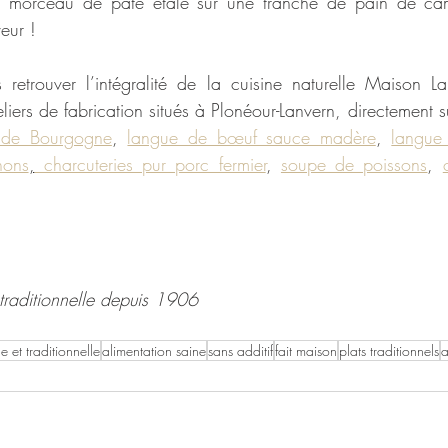
n morceau de pâté étalé sur une tranche de pain de ca
eur !
retrouver l’intégralité de la cuisine naturelle Maison Lar
iers de fabrication situés à Plonéour-Lanvern, directement s
 de Bourgogne
, 
langue de bœuf sauce madère
, 
langue
nons
,
 charcuteries pur porc fermier
, 
soupe de poissons
, 
t traditionnelle depuis 1906 
le et traditionnelle
alimentation saine
sans additif
fait maison
plats traditionnels
a