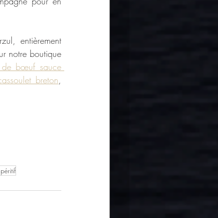
mpagne pour en 
zul, entièrement 
ur notre boutique 
 de bœuf sauce 
cassoulet breton
, 
péritif