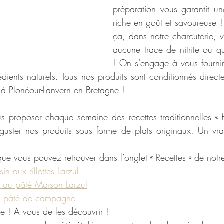
préparation vous garantit un
riche en goût et savoureuse !
ça, dans notre charcuterie, v
aucune trace de nitrite ou qu
! On s’engage à vous fournir
édients naturels. Tous nos produits sont conditionnés direct
n à Plonéour-Lanvern en Bretagne !
roposer chaque semaine des recettes traditionnelles « fa
uster nos produits sous forme de plats originaux. Un vra
ue vous pouvez retrouver dans l’onglet « Recettes » de notre 
in aux rillettes Larzul
au pâté Maison Larzul
au pâté de campagne 
re ! A vous de les découvrir ! 