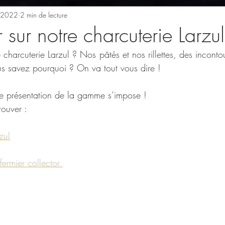
. 2022
2 min de lecture
r sur notre charcuterie Larzul
charcuterie Larzul ? Nos pâtés et nos rillettes, des inconto
us savez pourquoi ? On va tout vous dire ! 
te présentation de la gamme s’impose !
rouver :
zul
fermier collector 