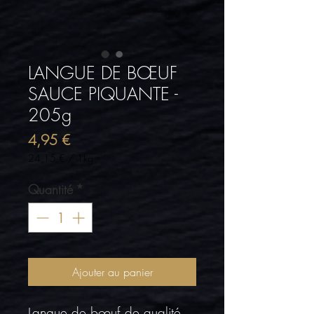
LANGUE DE BŒUF
SAUCE PIQUANTE -
205g
Prix
4,95 €
24,15 €
/
1kg
24,15 €
pour
Quantité
*
1
Kilogramme
Ajouter au panier
Langue de bœuf de qualité