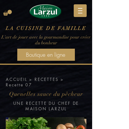
LA CUISINE DE FAMILLE
L'art de jouer avec la gourmandise pour créer
du bonheur
Boutique en ligne
ACCUEIL
>
RECETTES
>
Recette 07
Quenelles sauce du pêcheur
UNE RECETTE DU CHEF DE
MAISON LARZUL