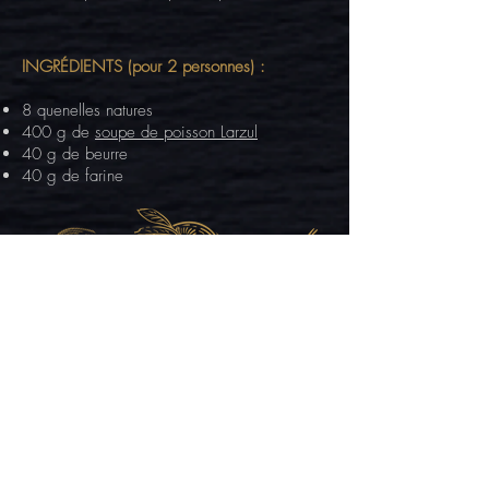
INGRÉDIENTS (pour 2 personnes) :
8 quenelles natures
400 g de
soupe de poisson Larzul
40 g de beurre
40 g de farine
PRÉPARATION
Couper les quenelles en tronçons et les
déposer dans un plat à gratin beurré​
Faire un roux dans une casserole avec le
beurre et la farine
Mouiller avec
la soupe de poisson, et
laisser réduire pendant 10 minutes en