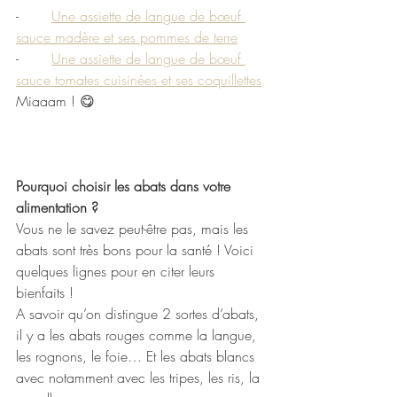
-	
Une assiette de langue de bœuf 
sauce madère et ses pommes de terre
-	
Une assiette de langue de bœuf 
sauce tomates cuisinées et ses coquillettes
Miaaam ! 😋
Pourquoi choisir les abats dans votre 
alimentation ?
Vous ne le savez peut-être pas, mais les 
abats sont très bons pour la santé ! Voici 
quelques lignes pour en citer leurs 
bienfaits !   
A savoir qu’on distingue 2 sortes d’abats, 
il y a les abats rouges comme la langue, 
les rognons, le foie… Et les abats blancs 
avec notamment avec les tripes, les ris, la 