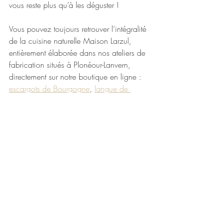
vous reste plus qu’à les déguster ! 
Vous pouvez toujours retrouver l’intégralité 
de la cuisine naturelle Maison Larzul, 
entièrement élaborée dans nos ateliers de 
fabrication situés à Plonéour-Lanvern, 
directement sur notre boutique en ligne : 
escargots de Bourgogne
, 
langue de 
bœuf sauce madère
, 
langue de bœuf 
sauce piquante
, 
tripes
,
 rognons
, 
charcuteries pur porc fermier
,
 soupe de 
poissons
,
 cassoulet breton
, 
plats 
cuisinés
…
Bon appétit 😊
Maison Larzul
La cuisine naturelle et traditionnelle depuis 
1906 