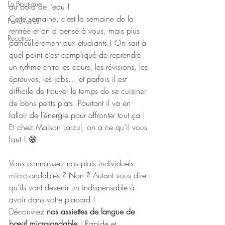
La Boutique
au bord de l’eau ! 
Cette semaine, c’est la semaine de la 
Partenaires
rentrée et on a pensé à vous, mais plus 
Recettes
particulièrement aux étudiants ! On sait à 
quel point c’est compliqué de reprendre 
un rythme entre les cours, les révisions, les 
épreuves, les jobs… et parfois il est 
difficile de trouver le temps de se cuisiner 
de bons petits plats. Pourtant il va en 
falloir de l’énergie pour affronter tout ça ! 
Et chez Maison Larzul, on a ce qu’il vous 
faut ! 😁
Vous connaissez nos plats individuels 
micro-ondables ? Non ? Autant vous dire 
qu’ils vont devenir un indispensable à 
avoir dans votre placard ! 
Découvrez 
nos assiettes de langue de 
bœuf micro-ondable
 ! Rapide et 