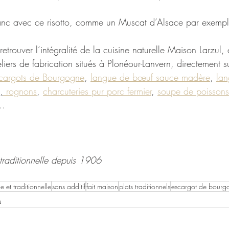
anc avec ce risotto, comme un Muscat d’Alsace par exempl
etrouver l’intégralité de la cuisine naturelle Maison Larzul, 
iers de fabrication situés à Plonéour-Lanvern, directement su
cargots de Bourgogne
, 
langue de bœuf sauce madère
, 
la
,
 rognons
, 
charcuteries pur porc fermier
, 
soupe de poissons
…
t traditionnelle depuis 1906 
le et traditionnelle
sans additif
fait maison
plats traditionnels
escargot de bourg
s