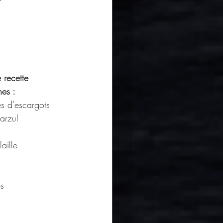
recette 
nes :
s d’escargots 
arzul 
aille
es