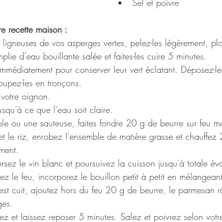
Sel et poivre
 recette maison : 
ligneuses de vos asperges vertes, pelez-les légèrement, pl
plie d’eau bouillante salée et faites-les cuire 5 minutes.
 immédiatement pour conserver leur vert éclatant. Déposez-le
oupez-les en tronçons.
 votre oignon.
usqu’à ce que l’eau soit claire.
le ou une sauteuse, faites fondre 20 g de beurre sur feu m
et le riz, enrobez l’ensemble de matière grasse et chauffez 
ment.
rsez le vin blanc et poursuivez la cuisson jusqu’à totale év
sez le feu, incorporez le bouillon petit à petit en mélangea
 est cuit, ajoutez hors du feu 20 g de beurre, le parmesan r
ges.
 et laissez reposer 5 minutes. Salez et poivrez selon votr