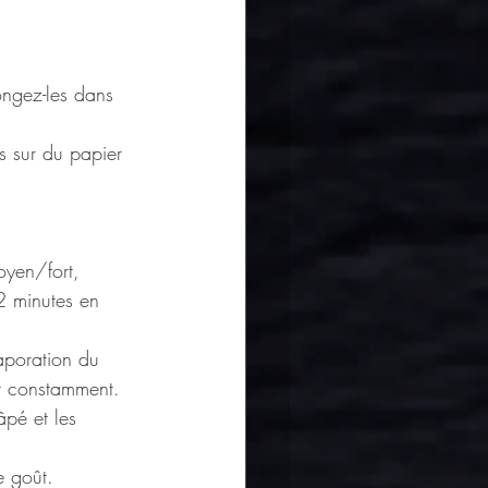
ongez-les dans 
s sur du papier 
oyen/fort, 
2 minutes en 
aporation du 
nt constamment.
âpé et les 
e goût.