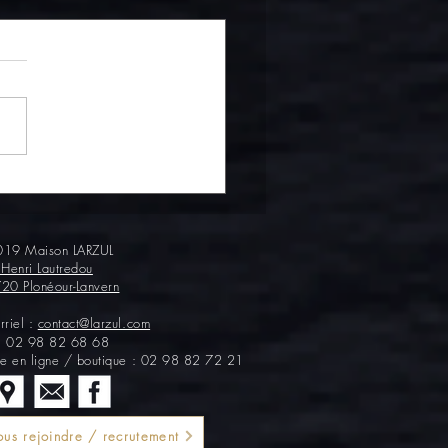
scargots gratinés, ça vous
 ?
19 Maison LARZUL
 Henri Lautredou
20 Plonéour-Lanvern
rriel :
contact@larzul.com
 :
02 98 82 68 68
te en ligne / boutique : 02 98 82 72 21
us rejoindre / recrutement