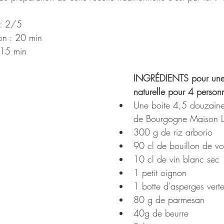
 : 2/5
on : 20 min
 15 min
INGRÉDIENTS pour une 
naturelle pour 4 person
Une boite 4,5 douzaine
de Bourgogne Maison L
300 g de riz arborio
90 cl de bouillon de vol
10 cl de vin blanc sec
1 petit oignon
1 botte d’asperges vert
80 g de parmesan
40g de beurre