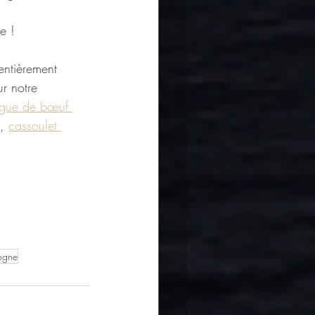
e ! 
entièrement 
r notre 
ngue de bœuf 
, 
cassoulet 
ogne