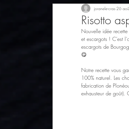
joranele-cras
26 aoû
Risotto as
Nouvelle idée recette
et escargots ! C’est l
escargots de Bourgogne
😋
Notre recette vous ga
100% naturel. Les cha
fabrication de Plonéou
exhausteur de goût). 