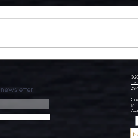
Escargots à la bière et aux
Des e
lardons fumés
tente
©20
Rue
newsletter
297
Cou
Tél
Ven
No