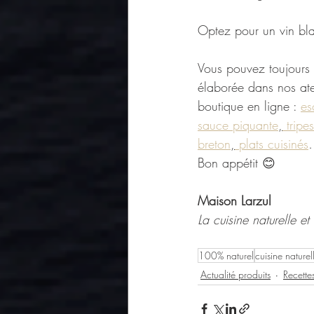
Optez pour un vin bl
Vous pouvez toujours r
élaborée dans nos atel
boutique en ligne : 
es
sauce piquante
,
 tripes
breton
,
 plats cuisinés
Bon appétit 😊
Maison Larzul
La cuisine naturelle e
100% naturel
cuisine naturel
Actualité produits
Recette