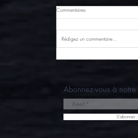
Commentaires
Rédigez un commentaire...
Vol-au-vent aux escargots de
Bourgogne
Abonnez-vous à notre 
S'abonner