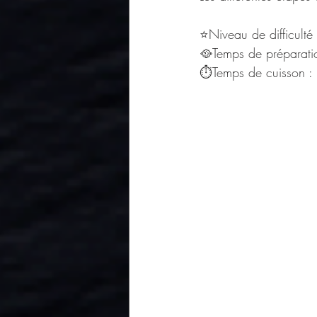
⭐Niveau de difficulté
🥘Temps de préparati
⏱Temps de cuisson :