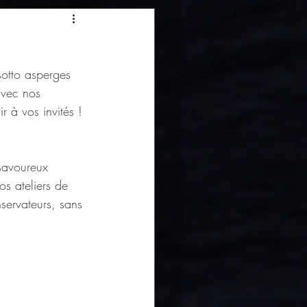
sotto asperges 
avec nos 
r à vos invités ! 
 savoureux 
s ateliers de 
servateurs, sans 