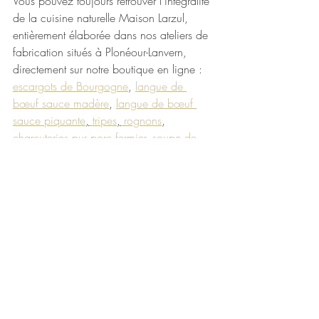
Vous pouvez toujours retrouver l’intégralité 
de la cuisine naturelle Maison Larzul, 
entièrement élaborée dans nos ateliers de 
fabrication situés à Plonéour-Lanvern, 
directement sur notre boutique en ligne : 
escargots de Bourgogne
, 
langue de 
bœuf sauce madère
, 
langue de bœuf 
sauce piquante
,
 tripes
,
 rognons
, 
charcuteries pur porc fermier
, 
soupe de 
poissons
, 
cassoulet breton
, 
plats 
cuisinés
…
Bon appétit 😊
Maison Larzul
La cuisine naturelle et traditionnelle depuis 
1906 
100% naturel
cuisine naturelle et traditionnelle