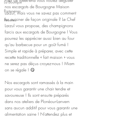
Pour ce week-end vous voulez déguster 
La Boutique
nos escargots de Bourgogne Maison 
Partenaires
Larzul, mais vous ne savez pas comment 
les cuisiner de façon originale ? Le Chef 
Recettes
Larzul vous propose, des champignons 
farcis aux escargots de Bourgogne ! Vous 
pourrez les apprécier aussi bien au four 
qu’au barbecue pour un goût fumé ! 
Simple et rapide à préparer, avec cette 
recette traditionnelle « fait maison » vous 
ne serez pas déçus croyez-nous ! Miam 
on se régale ! 😋
Nos escargots sont ramassés à la main 
pour vous garantir une chair tendre et 
savoureuse ! Ils sont ensuite préparés 
dans nos ateliers de Plonéour-Lanvern 
sans aucun additif pour vous garantir une 
alimentation saine ! N’attendez plus et 