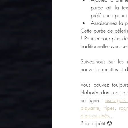
purée ait la te
préférence pour o
Assaisonnez la p
Cette purée de céleri
! Pour encore plus d
traditionnelle avec cel
Suivez-nous sur les 
nouvelles recettes et 
Vous pouvez toujours 
élaborée dans nos atel
en ligne : 
escargots
piquante
, 
tripes
,
 rog
plats cuisinés
…
Bon appétit 😊