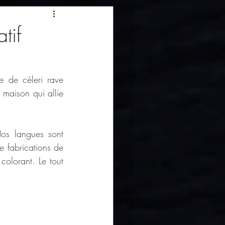
tif
de céleri rave 
maison qui allie 
os langues sont 
 fabrications de 
olorant. Le tout 