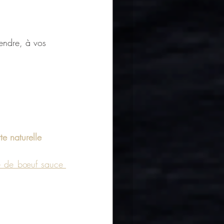
tendre, à vos 
e naturelle 
 de bœuf sauce 