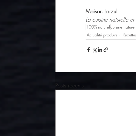
Maison Larzul
La cuisine naturelle e
100% naturel
cuisine naturel
Actualité produits
Recette
Posts récents