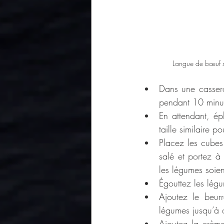
Langue de bœuf 
Dans une cassero
pendant 10 minu
En attendant, ép
taille similaire 
Placez les cubes
salé et portez à
les légumes soien
Égouttez les légu
Ajoutez le beurr
légumes jusqu’à o
Ajoutez la crème