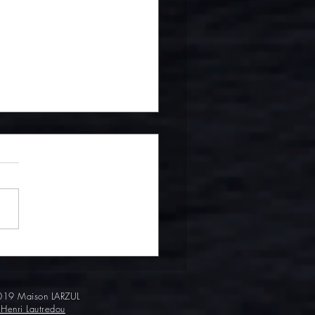
urez un plat
tournable de la cuisine
aise
19 Maison LARZUL
 Henri Lautredou