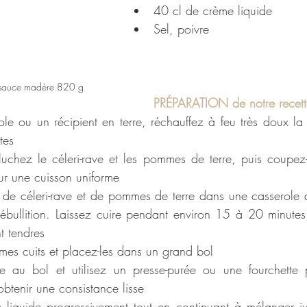
40 cl de crème liquide
Sel, poivre
sauce madère 820 g
PRÉPARATION de notre recett
le ou un récipient en terre, réchauffez à feu très doux l
tes
luchez le céleri-rave et les pommes de terre, puis coupez
pour une cuisson uniforme
 de céleri-rave et de pommes de terre dans une casserole 
 ébullition. Laissez cuire pendant environ 15 à 20 minutes
t tendres
mes cuits et placez-les dans un grand bol
e au bol et utilisez un presse-purée ou une fourchette p
btenir une consistance lisse
 liquide progressivement tout en continuant à mélanger ju