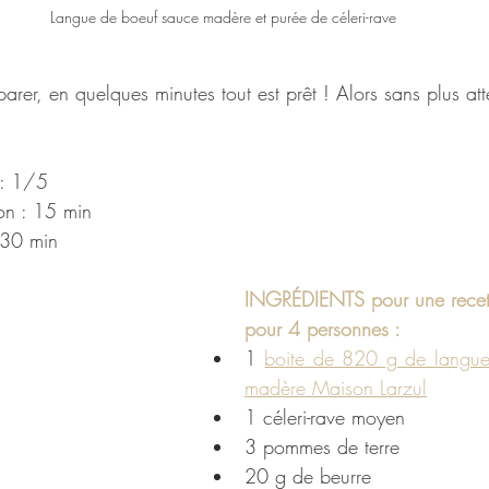
Langue de boeuf sauce madère et purée de céleri-rave
parer, en quelques minutes tout est prêt ! Alors sans plus at
 : 1/5
on : 15 min
 30 min
INGRÉDIENTS pour une recett
pour 4 personnes :
1 
boite de 820 g de langue
madère Maison Larzul
1 céleri-rave moyen
3 pommes de terre
20 g de beurre