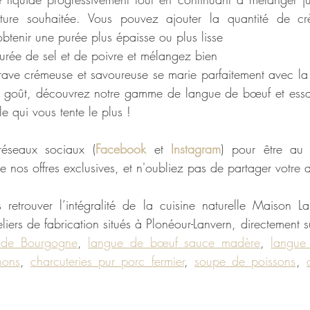
xture souhaitée. Vous pouvez ajouter la quantité de cr
btenir une purée plus épaisse ou plus lisse
urée de sel et de poivre et mélangez bien
-rave crémeuse et savoureuse se marie parfaitement avec l
e goût, découvrez notre gamme de langue de bœuf et essaye
le qui vous tente le plus !
réseaux sociaux (
Facebook 
et 
Instagram
) pour être au 
de nos offres exclusives, et n'oubliez pas de partager votre a
retrouver l’intégralité de la cuisine naturelle Maison Lar
iers de fabrication situés à Plonéour-Lanvern, directement s
 de Bourgogne
, 
langue de bœuf sauce madère
, 
langue
nons
, 
charcuteries pur porc fermier
, 
soupe de poissons
, 