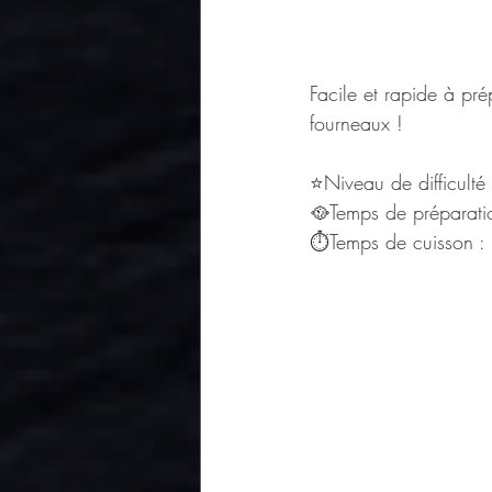
Facile et rapide à pré
fourneaux ! 
⭐Niveau de difficulté
🥘Temps de préparati
⏱Temps de cuisson :