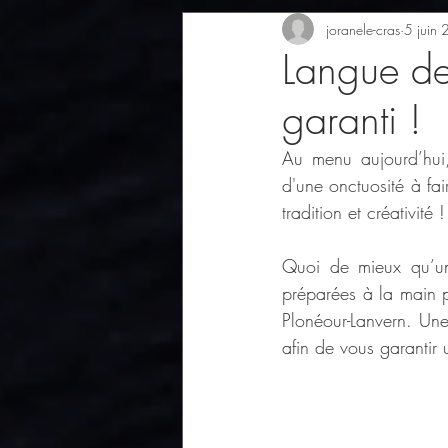
joranele-cras
5 juin
Langue de 
garanti !
Au menu aujourd’hui
d'une onctuosité à fai
tradition et créativité !
Quoi de mieux qu’un
préparées à la main p
Plonéour-Lanvern. Une
afin de vous garantir 