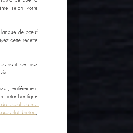
ème selon votre 
a langue de bœuf 
z cette recette 
courant de nos 
vis !
zul, entièrement 
ur notre boutique 
 de bœuf sauce 
cassoulet breton
, 