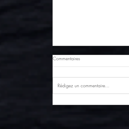
Commentaires
Rédigez un commentaire...
La langue de bœuf s’invite
dans votre pique-nique !