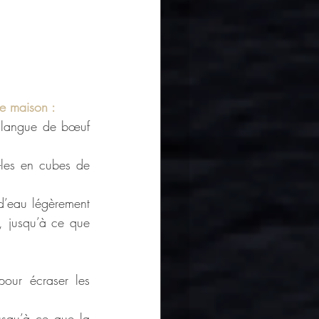
e maison : 
a langue de bœuf 
-les en cubes de 
d’eau légèrement 
, jusqu’à ce que 
our écraser les 
squ’à ce que la 