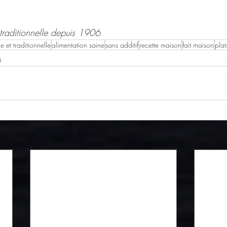
t traditionnelle depuis 1906
le et traditionnelle
alimentation saine
sans additif
recette maison
fait maison
plat
s