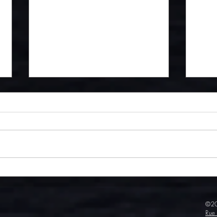
Langue de bœuf sauce curry,
Savo
un délice épicé
incon
franç
©20
Rue