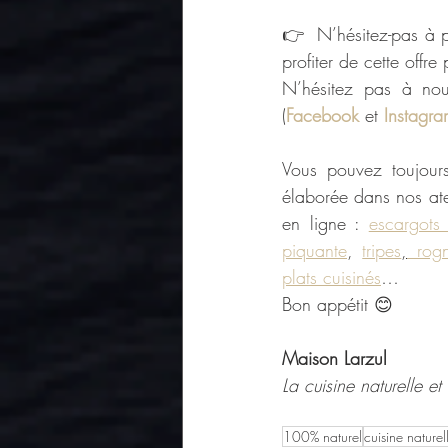
👉  N’hésitez-pas à pa
profiter de cette offre
N’hésitez pas à nous
(
Facebook
 et 
Instagra
Vous pouvez toujours 
élaborée dans nos atel
en ligne : 
escargots
piquante
, 
tripes
,
 rog
plats cuisinés
…
Bon appétit 😊
Maison Larzul
La cuisine naturelle e
100% naturel
cuisine naturel