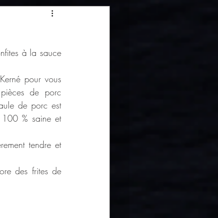
fites à la sauce 
Kerné pour vous 
 pièces de porc 
aule de porc est 
 100 % saine et 
rement tendre et 
e des frites de 