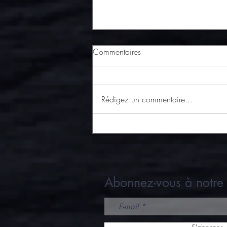
Commentaires
Rédigez un commentaire...
Escargots de Bourgogne en
brochettes et mangue dorée
Abonnez-vous à notre 