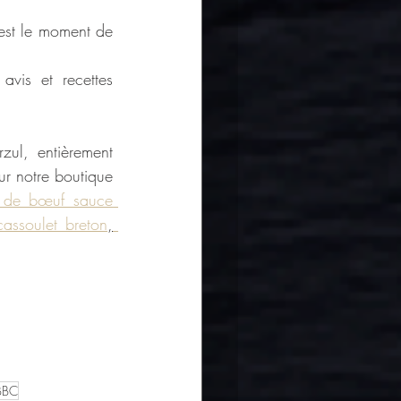
est le moment de 
vis et recettes 
zul, entièrement 
ur notre boutique 
 de bœuf sauce 
cassoulet breton
,
BBC