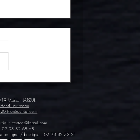
es rôties et farcies aux
es !
19 Maison LARZUL
 Henri Lautredou
20 Plonéour-Lanvern
rriel :
contact@larzul.com
 :
02 98 82 68 68
te en ligne / boutique : 02 98 82 72 21