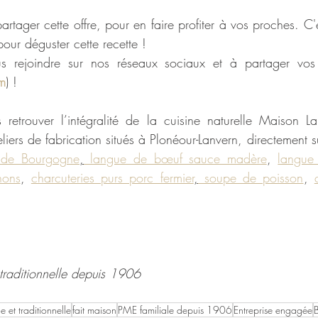
rtager cette offre, pour en faire profiter à vos proches. C'
 pour déguster cette recette !
 rejoindre sur nos réseaux sociaux et à partager vos a
m
) ! 
retrouver l’intégralité de la cuisine naturelle Maison Lar
iers de fabrication situés à Plonéour-Lanvern, directement s
 de Bourgogne
,
 langue de bœuf sauce madère
, 
langue
nons
, 
charcuteries purs porc fermier
,
 soupe de poisson
, 
t traditionnelle depuis 1906
le et traditionnelle
fait maison
PME familiale depuis 1906
Entreprise engagée