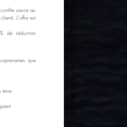
 confite sauce au 
lient). L'offre est 
% de réduction 
urprenantes que 
 terre
pient 