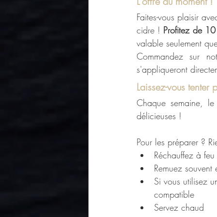
L'offre du moment !
Faites-vous plaisir av
cidre !
 Profitez de 1
valable seulement quel
Commandez sur notre
s'appliqueront directe
Laissez-vous tenter 
Chaque semaine, le c
délicieuses !
Pour les préparer ? Ri
Réchauffez à feu 
Remuez souvent e
Si vous utilisez 
compatible
Servez chaud