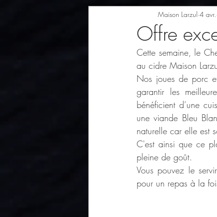
Maison Larzul
4 avr.
Offre exce
Cette semaine, le Che
au cidre Maison Larzu
Nos joues de porc et
garantir les meilleu
bénéficient d’une cuis
une viande Bleu Blan
naturelle car elle est
C'est ainsi que ce pl
pleine de goût.
Vous pouvez le servi
pour un repas à la foi