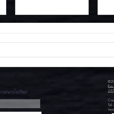
Jardinière gourmande à la
Caill
langue de bœuf !
rillett
©20
Rue
newsletter
297
Cou
Tél
Ven