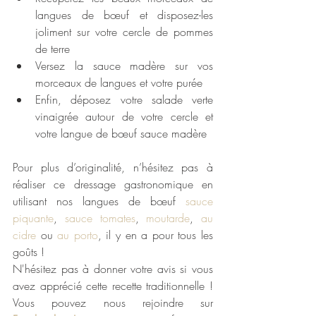
langues de bœuf et disposez-les 
joliment sur votre cercle de pommes 
de terre
Versez la sauce madère sur vos 
morceaux de langues et votre purée
Enfin, déposez votre salade verte 
vinaigrée autour de votre cercle et 
votre langue de bœuf sauce madère
Pour plus d’originalité, n’hésitez pas à 
réaliser ce dressage gastronomique en 
utilisant nos langues de bœuf 
sauce 
piquante
, 
sauce tomates
, 
moutarde
, 
au 
cidre
 ou 
au porto
, il y en a pour tous les 
goûts !
N'hésitez pas à donner votre avis si vous 
avez apprécié cette recette traditionnelle ! 
Vous pouvez nous rejoindre sur 