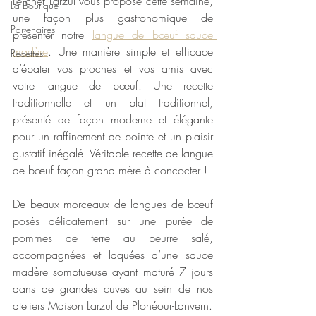
Le chef Larzul vous propose cette semaine, 
La Boutique
une façon plus gastronomique de 
Partenaires
présenter notre 
langue de bœuf sauce 
madère
. 
Une manière simple et efficace 
Recettes
d’épater vos proches et vos amis avec 
votre langue de bœuf. Une recette 
traditionnelle et un plat traditionnel, 
présenté de façon moderne et élégante 
pour un raffinement de pointe et un plaisir 
gustatif inégalé. Véritable recette de langue 
de bœuf façon grand mère à concocter ! 
De beaux morceaux de langues de bœuf 
posés délicatement sur une purée de 
pommes de terre au beurre salé, 
accompagnées et laquées d’une sauce 
madère somptueuse ayant maturé 7 jours 
dans de grandes cuves au sein de nos 
ateliers Maison Larzul de Plonéour-Lanvern. 