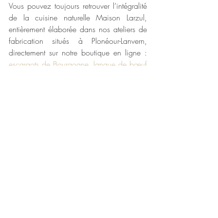
Vous pouvez toujours retrouver l’intégralité 
de la cuisine naturelle Maison Larzul, 
entièrement élaborée dans nos ateliers de 
fabrication situés à Plonéour-Lanvern, 
directement sur notre boutique en ligne : 
escargots de Bourgogne
, 
langue de bœuf 
sauce madère
, 
langue de bœuf sauce 
piquante
,
 tripes
, 
rognons
,
 charcuteries pur 
porc fermier
, 
soupe de poissons
,
 cassoulet 
breton
, 
plats cuisinés
...
Bon appétit 😊
Maison Larzul
La cuisine naturelle et traditionnelle depuis 
1906
100% naturel
sans additif
recette maison
fait maison
PME familiale depuis 1906
recette simple
Entreprise engagée
idée recette
plats cuisinés
Actualité produits