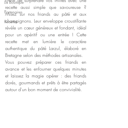
Envie de surprendre vos invités avec une 
La Boutique
recette aussi simple que savoureuse ? 
Partenaires
Misez sur nos friands au pâté et aux 
champignons. Leur enveloppe croustillante 
Recettes
révèle un cœur généreux et fondant, idéal 
pour un apéritif ou une entrée ! Cette 
recette met en lumière le caractère 
authentique du pâté Larzul, élaboré en 
Bretagne selon des méthodes artisanales.
Vous pouvez préparer ces friands en 
avance et les enfourner quelques minutes 
et laissez la magie opérer : des friands 
dorés, gourmands et prêts à être partagés 
autour d'un bon moment de convivialité.