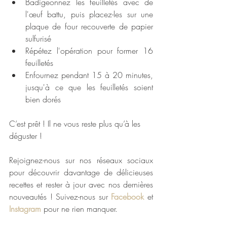
Badigeonnez les feuilletés avec de 
l'œuf battu, puis placez-les sur une 
plaque de four recouverte de papier 
sulfurisé
Répétez l'opération pour former 16 
feuilletés
Enfournez pendant 15 à 20 minutes, 
jusqu'à ce que les feuilletés soient 
bien dorés
C’est prêt ! Il ne vous reste plus qu’à les 
déguster !
Rejoignez-nous sur nos réseaux sociaux 
pour découvrir davantage de délicieuses 
recettes et rester à jour avec nos dernières 
nouveautés ! Suivez-nous sur 
Facebook
 et 
Instagram
 pour ne rien manquer.