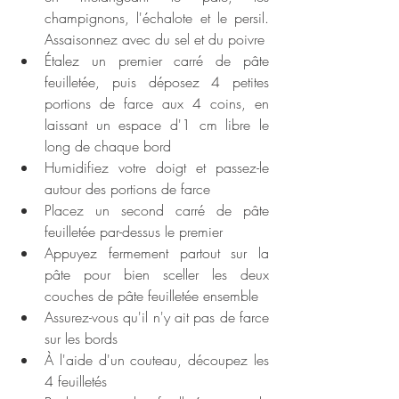
champignons, l'échalote et le persil. 
Assaisonnez avec du sel et du poivre
Étalez un premier carré de pâte 
feuilletée, puis déposez 4 petites 
portions de farce aux 4 coins, en 
laissant un espace d'1 cm libre le 
long de chaque bord
Humidifiez votre doigt et passez-le 
autour des portions de farce
Placez un second carré de pâte 
feuilletée par-dessus le premier
Appuyez fermement partout sur la 
pâte pour bien sceller les deux 
couches de pâte feuilletée ensemble
Assurez-vous qu'il n'y ait pas de farce 
sur les bords
À l'aide d'un couteau, découpez les 
4 feuilletés