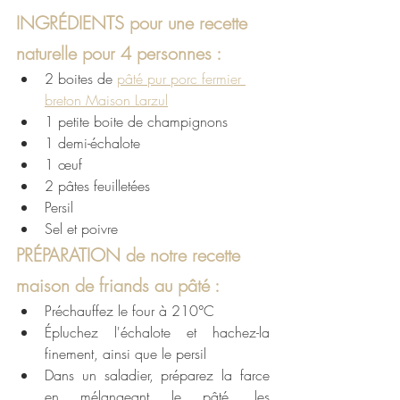
INGRÉDIENTS pour une recette 
naturelle pour 4 personnes :
2 boites de 
pâté pur porc fermier 
breton Maison Larzul
1 petite boite de champignons
1 demi-échalote
1 œuf
2 pâtes feuilletées
Persil
Sel et poivre 
PRÉPARATION de notre recette 
maison de friands au pâté : 
Préchauffez le four à 210°C
Épluchez l'échalote et hachez-la 
finement, ainsi que le persil 
Dans un saladier, préparez la farce 
en mélangeant le pâté, les 