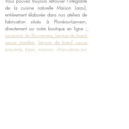
Vous pouvez toujours retrouver l’intégralité 
de la cuisine naturelle Maison Larzul, 
entièrement élaborée dans nos ateliers de 
fabrication situés à Plonéour-Lanvern, 
directement sur notre boutique en ligne :
escargots de Bourgogne
,
 langue de bœuf 
sauce madère
, 
langue de bœuf sauce 
piquante
, 
tripes
, 
rognons,
charcuteries pur 
porc fermier
, 
soupe de poissons
, 
cassoulet 
breton
, 
plats cuisinés
…
Bon appétit 😊
Maison Larzul
La cuisine naturelle et traditionnelle depuis 
1906 
100% naturel
cuisine naturelle et traditionnelle
alimentation saine
sans additif
recette maison