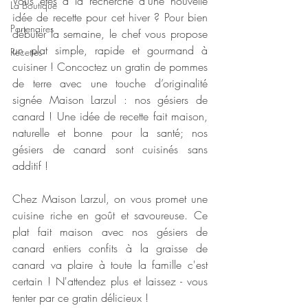
Vous êtes à la recherche d'une nouvelle 
La Boutique
idée de recette pour cet hiver ? Pour bien 
Partenaires
débuter la semaine, le chef vous propose 
un plat simple, rapide et gourmand à 
Recettes
cuisiner ! Concoctez un gratin de pommes 
de terre avec une touche d’originalité 
signée Maison Larzul : nos gésiers de 
canard ! Une idée de recette fait maison, 
naturelle et bonne pour la santé; nos 
gésiers de canard sont cuisinés sans 
additif !
Chez Maison Larzul, on vous promet une 
cuisine riche en goût et savoureuse. Ce 
plat fait maison avec nos gésiers de 
canard entiers confits à la graisse de 
canard va plaire à toute la famille c'est 
certain ! N'attendez plus et laissez - vous 
tenter par ce gratin délicieux ! 