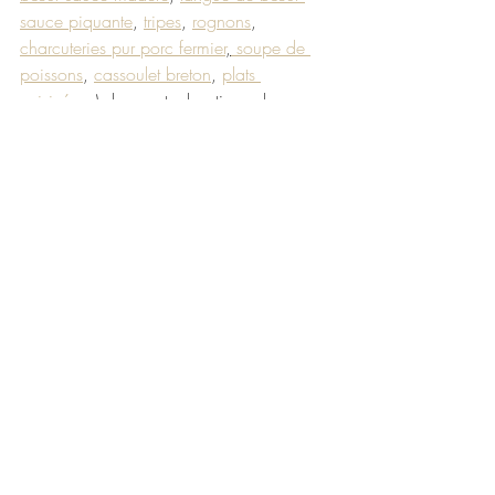
sauce piquante
, 
tripes
, 
rognons
, 
charcuteries pur porc fermier
,
 soupe de 
poissons
, 
cassoulet breton
, 
plats 
cuisinés
…) dans notre boutique de 
Plonéour-Lanvern ou bien directement sur 
notre boutique en ligne : 
https://www.maisonlarzul.com/vente-en-
ligne
Maison Larzul
La cuisine naturelle et traditionnelle depuis 
1906 
100% naturel
cuisine naturelle et traditionnelle
alimentation saine
fait maison
plats traditionnels
apéritif
Evènements
Actualité produits