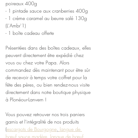
poireaux 400g
- 1 pintade sauce aux cranberries 400g
- 1 crème caramel au beurre salé 130g 
(L'Ambr'1)
- 1 boîte cadeau offerte 
Présentées dans des boîtes cadeaux, elles 
peuvent directement être expédié chez 
vous ou chez votre Papa. Alors 
commandez dès maintenant pour être sûr 
de recevoir à temps votre coffret pour la 
fête des pères, ou bien rendez-nous visite 
directement dans notre boutique physique 
à Plonéour-Lanvern ! 
Vous pouvez retrouver nos trois paniers 
garnis et l’intégralité de nos produits 
(
escargots de Bourgogne
,
 langue de 
bœuf sauce madère
, 
langue de bœuf 