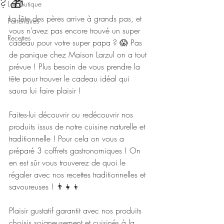
? 🎁
La Boutique
La fête des pères arrive à grands pas, et 
Partenaires
vous n’avez pas encore trouvé un super 
Recettes
cadeau pour votre super papa ? 😱 Pas 
de panique chez Maison Larzul on a tout 
prévue ! Plus besoin de vous prendre la 
tête pour trouver le cadeau idéal qui 
saura lui faire plaisir ! 
Faites-lui découvrir ou redécouvrir nos 
produits issus de notre cuisine naturelle et 
traditionnelle ! Pour cela on vous a 
préparé 3 coffrets gastronomiques ! On 
en est sûr vous trouverez de quoi le 
régaler avec nos recettes traditionnelles et 
savoureuses ! 👨‍👧‍👦
Plaisir gustatif garantit avec nos produits 
choisis soigneusement et cuisinés à la 