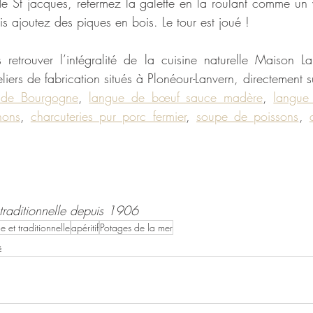
de St jacques, refermez la galette en la roulant comme un
s ajoutez des piques en bois. Le tour est joué !
retrouver l’intégralité de la cuisine naturelle Maison Lar
iers de fabrication situés à Plonéour-Lanvern, directement s
 de Bourgogne
, 
langue de bœuf sauce madère
, 
langue
nons
, 
charcuteries pur porc fermier
, 
soupe de poissons
, 
t traditionnelle depuis 1906
le et traditionnelle
apéritif
Potages de la mer
s