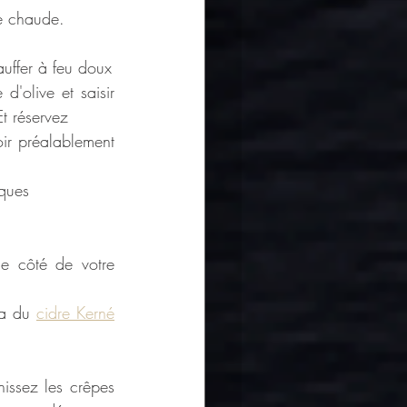
le chaude.
auffer à feu doux
'olive et saisir 
t réservez
ir préalablement 
cques
e côté de votre 
ra du 
cidre Kerné
nissez les crêpes 