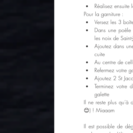
Réalisez ensuite
Pour la garniture :
Versez les 3 boît
Dans une poêle an
les noix de Sain
Ajoutez dans une
cuite
Au centre de cell
Refermez votre ga
Ajoutez 2 St Jacq
Terminez votre d
galette
Il ne reste plus qu’à
😊) ! Miaaam
Il est possible de dég