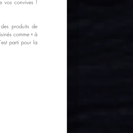
e vos convives ! 
es produits de 
isinés comme « à 
est parti pour la 