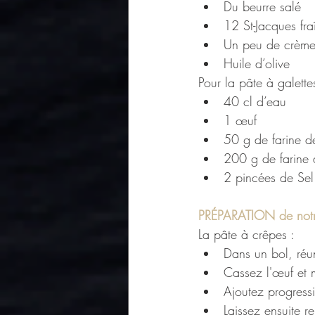
Du beurre salé
12 St-Jacques fra
Un peu de crème
Huile d’olive
Pour la pâte à galettes
40 cl d’eau
1 œuf
50 g de farine d
200 g de farine d
2 pincées de Sel 
PRÉPARATION de notre
La pâte à crêpes :
Dans un bol, réun
Cassez l'œuf et
Ajoutez progressi
Laissez ensuite r