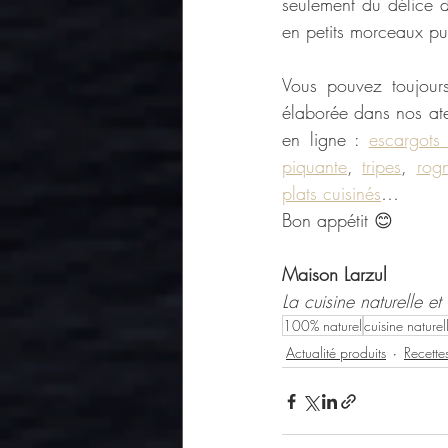
seulement du délice 
en petits morceaux pui
Vous pouvez toujours 
élaborée dans nos atel
en ligne : 
escargots
piquante
, 
tripes
, 
rog
plats cuisinés
…
Bon appétit 😊
Maison Larzul
La cuisine naturelle e
100% naturel
cuisine naturel
Actualité produits
Recette