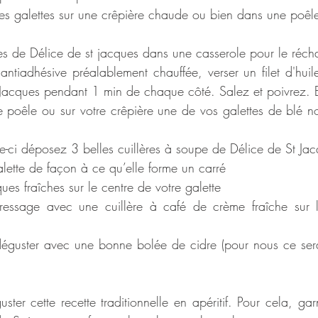
 les galettes sur une crêpière chaude ou bien dans une poê
es de Délice de st jacques dans une casserole pour le réch
tiadhésive préalablement chauffée, verser un filet d'huile d
t-Jacques pendant 1 min de chaque côté. Salez et poivrez. E
 poêle ou sur votre crêpière une de vos galettes de blé no
e-ci déposez 3 belles cuillères à soupe de Délice de St Ja
lette de façon à ce qu’elle forme un carré
ues fraîches sur le centre de votre galette
ressage avec une cuillère à café de crème fraîche sur l
 déguster avec une bonne bolée de cidre (pour nous ce se
uster cette recette traditionnelle en apéritif. Pour cela, gar