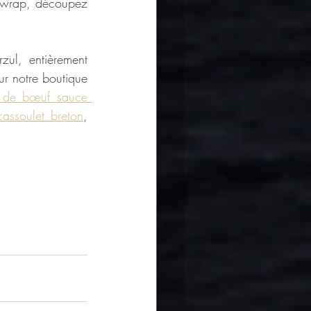
 wrap, découpez 
zul, entièrement 
ur notre boutique 
 de bœuf sauce 
cassoulet breton
, 