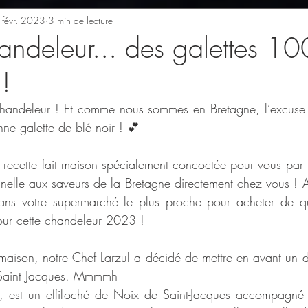
 févr. 2023
3 min de lecture
handeleur... des galettes 1
!
Chandeleur ! Et comme nous sommes en Bretagne, l’excuse e
ne galette de blé noir ! 💕
 recette fait maison spécialement concoctée pour vous par n
nnelle aux saveurs de la Bretagne directement chez vous ! Al
ns votre supermarché le plus proche pour acheter de quo
our cette chandeleur 2023 ! 
t maison, notre Chef Larzul a décidé de mettre en avant un d
e Saint Jacques. Mmmmh 
 est un effiloché de Noix de Saint-Jacques accompagné d