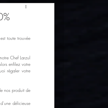
00%
st toute trouvée 
otre Chef Larzul 
ors enfilez votre 
i régaler votre 
e nos produit de 
’une délicieuse 