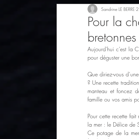
Sandrine LE BERRE
2
Pour la c
bretonnes 
Aujourd'hui c’est la 
pour déguster une bon
Que diriez-vous d’une
? Une recette traditio
manteau et foncez da
famille ou vos amis p
Pour cette recette fai
la mer : le Délice d
Ce potage de la mer,