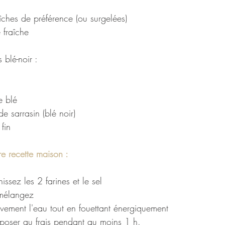
îches de préférence (ou surgelées)
 fraîche
 blé-noir :
e blé
e sarrasin (blé noir)
fin
 recette maison : 
issez les 2 farines et le sel
 mélangez
vement l'eau tout en fouettant énergiquement
eposer au frais pendant au moins 1 h.