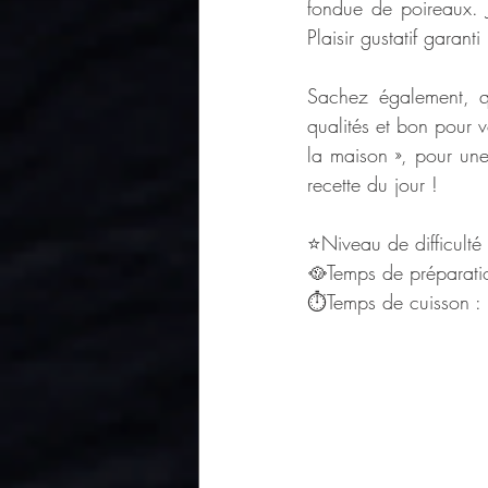
fondue de poireaux. J
Plaisir gustatif garanti 
Sachez également, q
qualités et bon pour 
la maison », pour une 
recette du jour !
⭐Niveau de difficulté
🥘Temps de préparati
⏱Temps de cuisson :