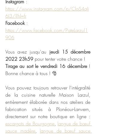
Instagram
 : 
https://www.instagram.com/p/ClqS4aJj
6I3/?hl=fr
Facebook 
: 
https://www.facebook.com/PateLarzul1
906
Vous avez jusqu'au 
jeudi 15 décembre 
2022 23h59
 pour tenter votre chance ! 
Tirage au sort le vendredi 16 décembre
 ! 
Bonne chance à tous ! 🎅
Vous pouvez toujours retrouver l’intégralité 
de la cuisine naturelle Maison Larzul, 
entièrement élaborée dans nos ateliers de 
fabrication situés à Plonéour-Lanvern, 
directement sur notre boutique en ligne : 
escargots de Bourgogne
, 
langue de bœuf 
sauce madère
, 
langue de bœuf sauce 