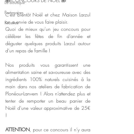
🎁 CONCOURS DE NOËL 🎁
La Boutique
Partenaires
C’est bientôt Noël et chez Maison Larzul 
on a envie de vous faire plaisir.
Recettes
Quoi de mieux qu’un jeu concours pour 
célébrer les fêtes de fin d’année et 
déguster quelques produits Larzul autour 
d’un repas de famille ! 
Nos produits vous garantissent une 
alimentation saine et savoureuse avec des 
ingrédients 100% naturels cuisinés à la 
main dans nos ateliers de fabrication de 
Plonéour-Lanvern ! Alors n’attendez plus et 
tenter de remporter un beau panier de 
Noël d’une valeur approximative de 25€ 
!
ATTENTION
, pour ce concours il n’y aura 