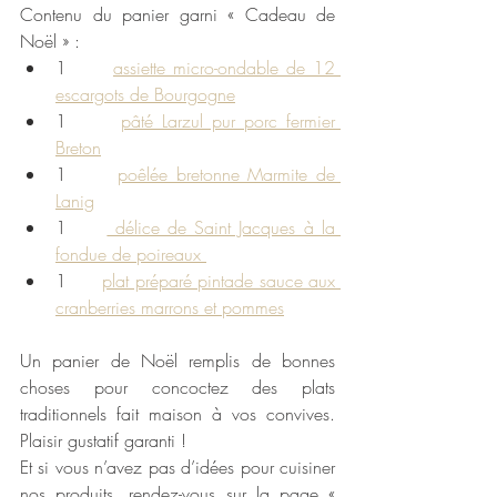
Contenu du panier garni « Cadeau de 
Noël » :
1      
assiette micro-ondable de 12 
escargots de Bourgogne
1      
pâté Larzul pur porc fermier 
Breton
1      
poêlée bretonne Marmite de 
Lanig
1     
 délice de Saint Jacques à la 
fondue de poireaux 
1      
plat préparé pintade sauce aux 
cranberries marrons et pommes
Un panier de Noël remplis de bonnes 
choses pour concoctez des plats 
traditionnels fait maison à vos convives. 
Plaisir gustatif garanti !
Et si vous n’avez pas d’idées pour cuisiner 
nos produits, rendez-vous sur la page « 